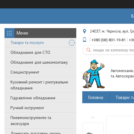
Б
14037. м. Чернігів, вул. 
+380 (68) 801-19-81
+3
Товари та послуги
Обладнання для СТО
Обладнання для шиномонтажу
Автомеханік
Спецінструмент
та Автосерві
Кузовний ремонт і рихтувальне
обладнання
Головна
Товари т
Гідравлічне обладнання
Ручний інструмент
Пневмоінструменти та
аксесуари
Домкрати, підставки, упори