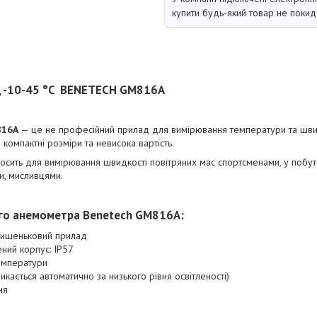
купити будь-який товар не покид
, -10-45 °C BENETECH GM816A
816A
— це не професійний прилад для вимірювання температури та швид
компактні розміри та невисока вартість.
осить для вимірювання швидкості повітряних мас спортсменами, у побу
и, мисливцями.
го анемометра Benetech GM816A:
 кишеньковий прилад
ний корпус: IP57
емператури
микається автоматично за низького рівня освітленості)
ня