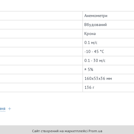
Анемометри
Вбудований
Крона
0.1 м/с
-10 - 45 °C
0.1 - 30 м/с
± 5%
160x53x36 мм
136 г
ння
Сайт створений на маркетплейсі
Prom.ua