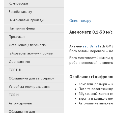
Компресори
Засоби захисту
Вимірювальні прилади
Опис товару
Паяльники, фены
Анемометр 0,1-30 м/с
Продукція
Освещение / переноски
Анемом
етр Benet
ech GM
Його головні переваги — це 
Гайковерты аккумуляторные
Його можливостей цілком д
Дропшиппинг
роботи вентиляції та витяжк
TOPTUL
Особливості цифрово
Обладнання для автосервісу
Компактні розміри —
Уcтpoйстa елeктpoживання
Пило та вологозахище
Вбудований датчик т
TORIN
Екран з підсвіткою (в
Автоінструмент
Автоматичне вимкнен
Обладнання для