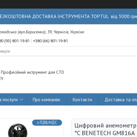
ЕЗКОШТОВНА ДОСТАВКА ІНСТРУМЕНТА TOPTUL від 3000 гр
Громадська (вул.Борисенка), 39, Чернігів, Україна
80 (93) 801-19-81
+380 (66) 801-19-81
. Професійний інструмент для СТО
су.
а послуги
Про компанію
Контакти
Доставка та оп
з ПДВ/НДС
Цифровий анемометр 0
°C BENETECH GM816A