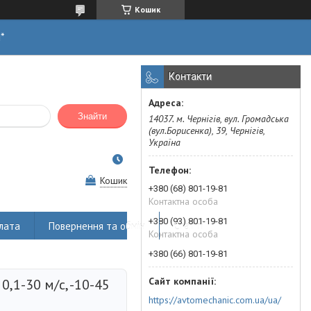
Кошик
н*
Контакти
Знайти
14037. м. Чернігів, вул. Громадська
(вул.Борисенка), 39, Чернігів,
Україна
Кошик
+380 (68) 801-19-81
Контактна особа
+380 (93) 801-19-81
лата
Повернення та обмін
Статті
Контактна особа
+380 (66) 801-19-81
,1-30 м/с, -10-45
https://avtomechanic.com.ua/ua/