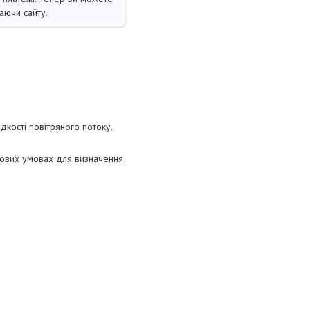
аючи сайту.
кості повітряного потоку.
тових умовах для визначення