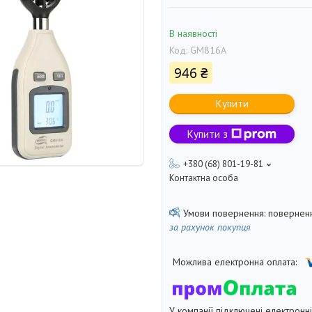
В наявності
Код:
GM816A
946 ₴
Купити
Купити з
+380 (68) 801-19-81
Контактна особа
поверненн
за рахунок покупця
У компанії підключені електронн