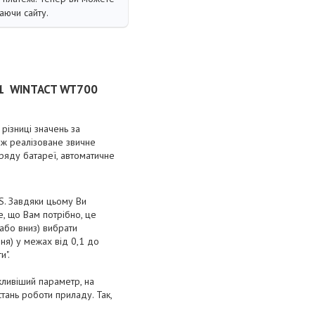
аючи сайту.
1-1 WINTACT WT700
різниці значень за
ож реалізоване звичне
ряду батареї, автоматичне
S. Завдяки цьому Ви
, що Вам потрібно, це
або вниз) вибрати
ня) у межах від 0,1 до
и".
жливіший параметр, на
тань роботи приладу. Так,