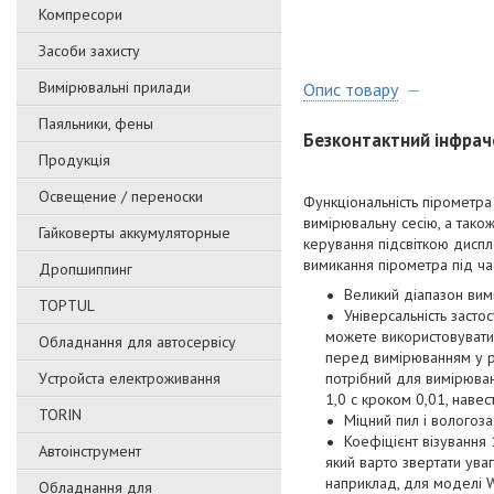
Компресори
Засоби захисту
Вимірювальні прилади
Опис товару
Паяльники, фены
Безконтактний інфрач
Продукція
Освещение / переноски
Функціональність пірометра
вимірювальну сесію, а тако
Гайковерты аккумуляторные
керування підсвіткою диспл
вимикання пірометра під ч
Дропшиппинг
Великий діапазон вим
TOPTUL
Універсальність заст
можете використовувати 
Обладнання для автосервісу
перед вимірюванням у ру
Уcтpoйстa елeктpoживання
потрібний для вимірюван
1,0 с кроком 0,01, навес
TORIN
Міцний пил і вологоз
Коефіцієнт візування 
Автоінструмент
який варто звертати ува
наприклад, для моделі 
Обладнання для