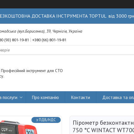
ЕЗКОШТОВНА ДОСТАВКА ІНСТРУМЕНТА TOPTUL від 3000 гр
Громадська (вул.Борисенка), 39, Чернігів, Україна
80 (93) 801-19-81
+380 (66) 801-19-81
. Професійний інструмент для СТО
су.
а послуги
Про компанію
Контакти
Доставка та оп
з ПДВ/НДС
Пірометр безконтактн
750 °C WINTACT WT70