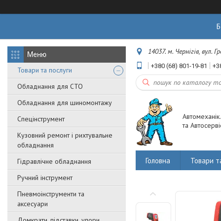
Б
14037. м. Чернігів, вул. 
+380 (68) 801-19-81
+3
Товари та послуги
Обладнання для СТО
Обладнання для шиномонтажу
Автомеханік
Спецінструмент
та Автосерві
Кузовний ремонт і рихтувальне
обладнання
Головна
Товари т
Гідравлічне обладнання
Ручний інструмент
Пневмоінструменти та
аксесуари
Домкрати, підставки, упори