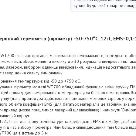
купити будь-який товар не покид
ервоний термометр (пірометр) -50-750°C, 12:1, EMS=0,
 WT700 включає фіксацію максимального, мінімального, середнього або 
ж можливість збереження та виклику до 30 результатів вимірювання. Так
ея, лазером, вибором одиниць вимірювання, індикація недостатнього за
ас завершення сеансу вимірювань.
ірювання температури: від -50 до +750 oC.
осування: пірометр моделі WT700 обладнаний функцією зміни вручну EM
цей прилад для вимірювання температури для більшості матеріалів. Все
чну (дана процедура здійснюється натисканням кнопок-стрілок у верх 
ого об'єкта коефіцієнт EMS (для багатьох матеріалів це табличні значен
ти прилад (може прицілитися лазерний цілевказівник) і натиснути "Вимірят
ахищений корпус.
12:1. Після діапазону температури та коефіцієнта EMS це, мабуть, найва
гу під час вибору пірометра. Чим більше співвідношення, тим більша відс
WT700 ця відстань до 5 м.