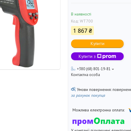
В наявності
Код:
WT700
1 867 ₴
Купити
Купити з
+380 (68) 801-19-81
Контактна особа
поверненн
за рахунок покупця
У компанії підключені електронн