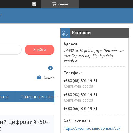
Кошик
н*
Контакти
Знайти
14037. м. Чернігів, вул. Громадська
(вул.Борисенка), 39, Чернігів,
Україна
Кошик
+380 (68) 801-19-81
Контактна особа
+380 (93) 801-19-81
лата
Повернення та обмін
Статті
Контактна особа
+380 (66) 801-19-81
ий цифровий -50-
0
https://avtomechanic.com.ua/ua/