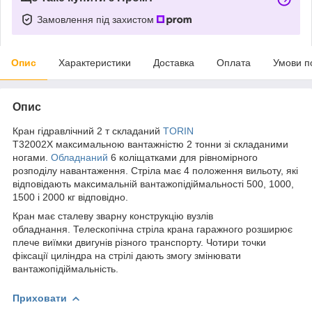
Замовлення під захистом
Опис
Характеристики
Доставка
Оплата
Умови п
Опис
Кран гідравлічний 2 т складаний
TORIN
T32002X максимальною вантажністю 2 тонни зі складаними
ногами.
Обладнаний
6 коліщатками для рівномірного
розподілу навантаження. Стріла має 4 положення вильоту, які
відповідають максимальній вантажопідіймальності 500, 1000,
1500 і 2000 кг відповідно.
Кран має сталеву зварну конструкцію вузлів
обладнання. Телескопічна стріла крана гаражного розширює
плече виїмки двигунів різного транспорту. Чотири точки
фіксації циліндра на стрілі дають змогу змінювати
вантажопідіймальність.
Приховати