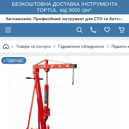
БЕЗКОШТОВНА ДОСТАВКА ІНСТРУМЕНТА
TOPTUL від 3000 грн*
Автомеханік. Професійний інструмент для СТО та Автосерв
Товари та послуги
Гідравлічне обладнання
Підкaтні
з ПДВ/НДС