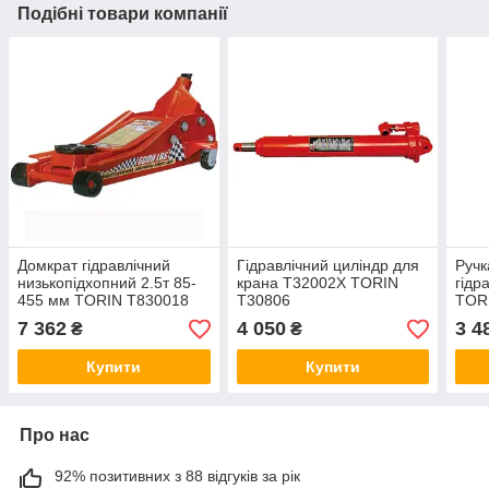
Подібні товари компанії
Домкрат гідравлічний
Гідравлічний циліндр для
Ручк
низькопідхопний 2.5т 85-
крана T32002X TORIN
гідр
455 мм TORIN T830018
T30806
TOR
7 362
4 050
3 4
₴
₴
Купити
Купити
Про нас
92% позитивних з 88 відгуків за рік