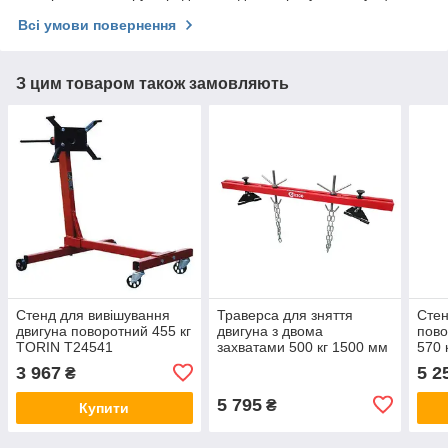
Всі умови повернення
З цим товаром також замовляють
Стенд для вивішування
Траверса для зняття
Сте
двигуна поворотний 455 кг
двигуна з двома
пово
TORIN T24541
захватами 500 кг 1500 мм
570 
(ХЗСО) TRV0500
3 967
5 2
₴
5 795
₴
Купити