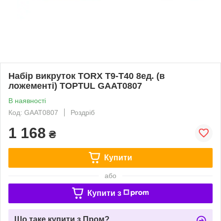
Набір викруток TORX T9-T40 8ед. (в
ложементі) TOPTUL GAAT0807
В наявності
Код: GAAT0807
Роздріб
1 168
₴
Купити
або
Купити з
Що таке купити з Пром?