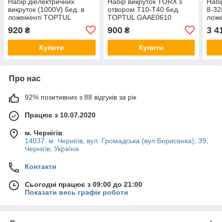
Набір діелектричних
Набір викруток TORX з
Набі
викруток (1000V) 6ед. в
отвором T10-T40 6ед.
8-32
ложементі TOPTUL
TOPTUL GAAE0610
лож
GAAT0603
GAA
920
900
3 4
₴
₴
Купити
Купити
Про нас
92% позитивних з 88 відгуків за рік
Працює з 10.07.2020
м. Чернігів
14037. м. Чернігів, вул. Громадська (вул.Борисенка), 39,
Чернігів, Україна
Контакти
Сьогодні працює з 09:00 до 21:00
Показати весь графік роботи