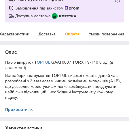
Замовлення під захистом
Доступна доставка
Характеристики
Доставка
Оплата
Умови повернення
Опис
Набір викруток T
OPTUL
GAAT0807 TORX T9-T40 8 од. (в
ложементі).
Всі набори інструментів TOPTUL високої якості в даний час
розроблені з 2 взаємозамінними розмірами вкладишів (A і B),
що дозволяє користувачам легко комбінувати і поєднувати
найбільш підходящий і необхідний інструмент у кожному
ящику.
Приховати
Характеристики