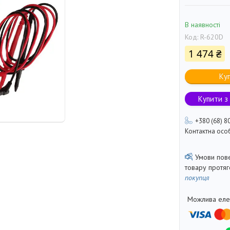
В наявності
Код:
R-620D
1 474 ₴
Ку
Купити з
+380 (68) 8
Контактна осо
товару протя
покупця