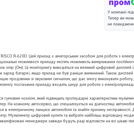
У компанії під
Тепер ви може
не покидаючи 
TRISCO R-620D. Цей прилад є аматорським засобом для роботи з елект
ціональні можливості приладу містять можливість вимірювання постійного
також опір (Ом). Ці моніторингу виводяться на великий цифровий дисплей
и заряд батареї, якщо прилад не був раніше вимкнений. Також дисплей м
цію продзвінки зі звуковим сигналом, що дає змогу виконувати роботу, 
мплекту постачання приладу входять шнур для роботи з електроприлада
я гумовим чохлом, який підвищить протиударні характеристики мультим
ер. На кожному автосервісі, що спеціалізується на діагностиці автомобі
ися в електричному ланцюзі автомобіля та знайти причину несправності. 
етр. Мультиметр цифровий купити та вибрати найбільш відповідну моде
кваліфіковані менеджери завжди будуть раді відповісти на всі цікаві пи