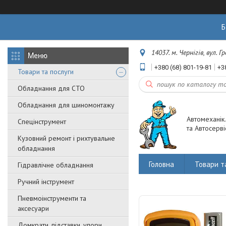
Б
14037. м. Чернігів, вул. 
+380 (68) 801-19-81
+3
Товари та послуги
Обладнання для СТО
Обладнання для шиномонтажу
Автомеханік
Спецінструмент
та Автосерві
Кузовний ремонт і рихтувальне
обладнання
Головна
Товари т
Гідравлічне обладнання
Ручний інструмент
Пневмоінструменти та
аксесуари
Домкрати, підставки, упори