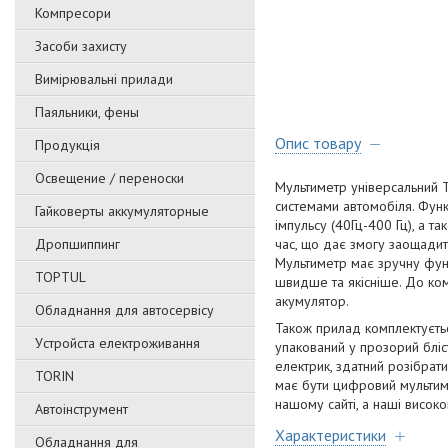
Компресори
Засоби захисту
Вимірювальні прилади
Паяльники, фены
Опис товару
Продукція
Освещение / переноски
Мультиметр універсальний 
системами автомобіля. Функ
Гайковерты аккумуляторные
імпульсу (40Гц-400 Гц), а 
Дропшиппинг
час, що дає змогу заощадит
Мультиметр має зручну функ
TOPTUL
швидше та якісніше. До ко
акумулятор.
Обладнання для автосервісу
Також прилад комплектуєтьс
Уcтpoйстa елeктpoживання
упакований у прозорий бліст
електрик, здатний розібрат
TORIN
має бути цифровий мультим
нашому сайті, а наші високо
Автоінструмент
Характеристики
Обладнання для