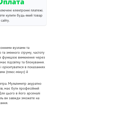
ключені електронні платежі.
те купити будь-який товар
сайту.
ронними вузлами та
 та змінного струму, частоту
 із функцією вимкнення через
ає підсвітку та блокування.
і орієнтуватися в показаннях
ми (плюс-мінус) й
етра. Мультиметр акуратно
лів, має бути професійний
Для цього в його арсеналі
ль ви завжди зможете на
тання.