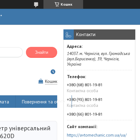
Кошик
н*
Контакти
Знайти
14037. м. Чернігів, вул. Громадська
(вул.Борисенка), 39, Чернігів,
Україна
Кошик
+380 (68) 801-19-81
Контактна особа
+380 (93) 801-19-81
лата
Повернення та обмін
Статті
Контактна особа
+380 (66) 801-19-81
тр універсальний
-620D
https://avtomechanic.com.ua/ua/