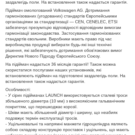
заздалегідь поли. На встановлення також надається гарантія.
Підіймач омологований Volkswagen AG. Дотримання
гармонізованих (угодованих) стандартів Європейськими
організаціями за стандартизації — CEN, CENELEC, ETSI
забезпечує презумпцію відповідності відповідним вимогам
гармонізації законодавства. Застосування гармонізованих
стандартів євольним. Виробники мають право під час
виробництва продукції вибирати будь-які інші технічні
рішення, які забезпечують дотримання обов'язкових вимог
Директив Нового Підходу Європейського Союзу.
На підіймач надається 36 місяців гарантії! Також можна
скористатися послугами наших установників, які
встановлюють підіймач на підготовлені заздалегідь поли. На
встановлення також надається гарантія.
Особливості:
- У сірих підіймачах LAUNCH використовуються сталеві троси
збільшеного діаметра (10 мм) з високоякісним гальванічним
покриттям, що перешкоджає корозії.
- Шківи мають збільшений діаметр і ширину, що неабияк
подовжує термін експлуатації тросів.
- Ущільнювальні та напрямні манжети гідроциліндра являють
собою складову конструкцію проставок і ущільнень, що мають