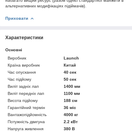
набагато вищий ресурс (разом однієї стандартної манжети в
альтернативних модифікаціях підіймачів).
Приховати
Характеристики
Основні
Виробник
Launch
Країна виробник
Китай
Час опускання
40 сек
Час підйому
50 сек
Виліт задніх лап
1400 мм
Виліт передніх лап
1100 мм
Висота підйому
188 см
Гарантійний термін
36 міс
Вантажопідйомність
4000 кг
Потужність двигуна
2.2 кВт
Напруга живлення
380 В