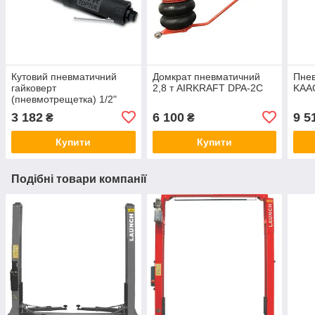
Кутовий пневматичний
Домкрат пневматичний
Пне
гайковерт
2,8 т AIRKRAFT DPA-2C
KAA
(пневмотрещетка) 1/2"
TOPTUL 160об/хв 102N/m
3 182
6 100
9 5
₴
₴
KAAF1605
Купити
Купити
Подібні товари компанії