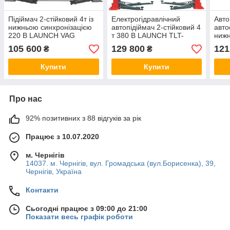
Підіймач 2-стійковий 4т із
Електрогідравлічний
Авто
нижньою синхронізацією
автопідіймач 2-стійковий 4
авто
220 В LAUNCH VAG
т 380 В LAUNCH TLT-
нижн
TLTW-240SB-220
240SCA
3,5 
105 600
129 800
121
₴
₴
235
Купити
Купити
Про нас
92% позитивних з 88 відгуків за рік
Працює з 10.07.2020
м. Чернігів
14037. м. Чернігів, вул. Громадська (вул.Борисенка), 39,
Чернігів, Україна
Контакти
Сьогодні працює з 09:00 до 21:00
Показати весь графік роботи