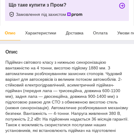
Що таке купити з Пром?
Замовлення під захистом
Опис
Характеристики
Доставка
Оплата
Умови п
Опис
Підіймач світового класу з нижньою синхронізацією
вантажністю на 4 тонни, висотою підйому 1880 мм. З
автоматичним розблокуванням захисних стопорів. Чудовий
варіант для автосервісів із великим потоком автомобілів. 2-
стійковий електрогідравлічний, асиметричний підіймач-
підіймач (передня лапа — трисекційна, довжина 600-1100
мм), задня лапа — двосекційна, довжина 900-1400 мм) з
підлоговою рамою для СТО з обмеженою висотою стель
(нижня синхронізація). Автоматичне розблокування механізму
безпеки. Вантажність — 4-тонни. Напруга живлення 380 В,
потужність 2,2 кВт. На підйомник надається 36 місяців гарантії.
Також є можливість скористатися послугами наших
установників, які встановлюють підіймач на підготовлені