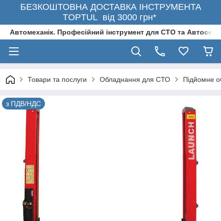
БЕЗКОШТОВНА ДОСТАВКА ІНСТРУМЕНТА
TOPTUL від 3000 грн*
Автомеханік. Професійний інструмент для СТО та Автосерв
Товари та послуги
Обладнання для СТО
Підйомне о
з ПДВ/НДС