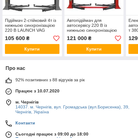
Підіймач 2-стійковий 4т із
Автопідіймач для
Елек
нижньою синхронізацією
автосервісу 220 В із
авто
220 В LAUNCH VAG
нижньою синхронізацією
т 38
TLTW-240SB-220
3,5 т LAUNCH TLT-
240
105 600
121 000
129
₴
₴
235SBA-220
Купити
Купити
Про нас
92% позитивних з 88 відгуків за рік
Працює з 10.07.2020
м. Чернігів
14037. м. Чернігів, вул. Громадська (вул.Борисенка), 39,
Чернігів, Україна
Контакти
Сьогодні працює з 09:00 до 18:00