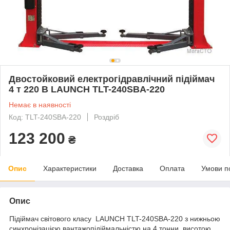
Двостойковий електрогідравлічний підіймач
4 т 220 В LAUNCH TLT-240SBA-220
Немає в наявності
Код: TLT-240SBA-220
Роздріб
123 200
₴
Опис
Характеристики
Доставка
Оплата
Умови п
Опис
Підіймач світового класу LAUNCH TLT-240SBA-220 з нижньою
синхронізацією вантажопідіймальністю на 4 тонни, висотою