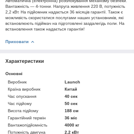
Автоматична (електронна) розблокування механізму безпеки.
Вантажність — 4-тонни. Напруга живлення 220 В, потужність
2,2 кВт. На підйомник надається 36 місяців гарантії. Також є
можливість скористатися послугами наших установників, які
встановлюють підіймач на підготовлені заздалегідь поли. На
встановлення також надається гарантія!
Приховати
Характеристики
Основні
Виробник
Launch
Країна виробник
Китай
Час опускання
40 сек
Час підйому
50 сек
Висота підйому
188 см
Гарантійний термін
36 міс
Вантажопідйомність
4000 кг
Потужність двигуна
2.2 кВт