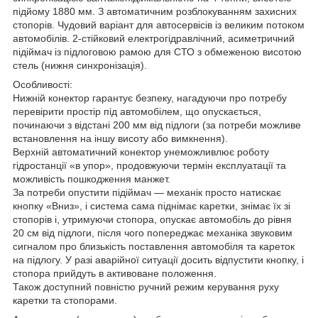
підйому 1880 мм. З автоматичним розблокуванням захисних
стопорів. Чудовий варіант для автосервісів із великим потоком
автомобілів. 2-стійковий електрогідравлічний, асиметричний
підіймач із підлоговою рамою для СТО з обмеженою висотою
стель (нижня синхронізація).
Особливості:
Нижній конектор гарантує безпеку, нагадуючи про потребу
перевірити простір під автомобілем, що опускається,
починаючи з відстані 200 мм від підлоги (за потреби можливе
встановлення на іншу висоту або вимкнення).
Верхній автоматичний конектор унеможливлює роботу
гідростанції «в упор», продовжуючи термін експлуатації та
можливість пошкодження манжет.
За потреби опустити підіймач — механік просто натискає
кнопку «Вниз», і система сама піднімає каретки, знімає їх зі
стопорів і, утримуючи стопора, опускає автомобіль до рівня
20 см від підлоги, після чого попереджає механіка звуковим
сигналом про близькість поставлення автомобіля та кареток
на підлогу. У разі аварійної ситуації досить відпустити кнопку, і
стопора прийдуть в активоване положення.
Також доступний повністю ручний режим керування руху
каретки та стопорами.