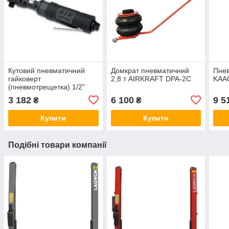
Кутовий пневматичний
Домкрат пневматичний
Пне
гайковерт
2,8 т AIRKRAFT DPA-2C
KAA
(пневмотрещетка) 1/2"
TOPTUL 160об/хв 102N/m
3 182
6 100
9 5
₴
₴
KAAF1605
Купити
Купити
Подібні товари компанії