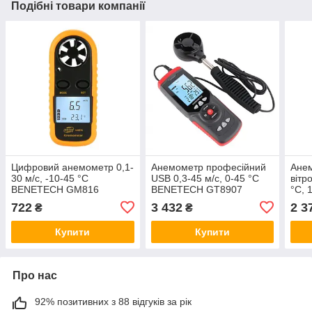
Подібні товари компанії
Цифровий анемометр 0,1-
Анемометр професійний
Ане
30 м/с, -10-45 °C
USB 0,3-45 м/с, 0-45 °C
вітр
BENETECH GM816
BENETECH GT8907
°C,
GT8
722
3 432
2 3
₴
₴
Купити
Купити
Про нас
92% позитивних з 88 відгуків за рік