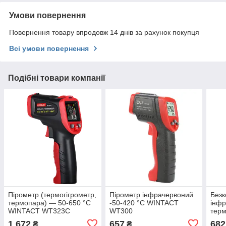
Умови повернення
Повернення товару впродовж 14 днів за рахунок покупця
Всі умови повернення
Подібні товари компанії
Пірометр (термогігрометр,
Пірометр інфрачервоний
Безк
термопара) — 50-650 °C
-50-420 °C WINTACT
інф
WINTACT WT323C
WT300
терм
50-
1 672
657
682
₴
₴