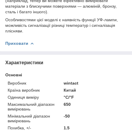
(наприклад, тепер ви можете ефективно вимірювати
матеріали з блискучими поверхнями — алюміній, бронзу,
сталь і багато іншого).
Особливостями цієї моделі є наявність функції УФ-лампи,
можливість сигналізації різниці температур і сигналізація
плісняви.
Приховати
Характеристики
Основні
Виробник
wintact
Країна виробник
Китай
Одиниця виміру
°С/°F
Максимальний діапазон
650
вимірювань
Мінімальний діапазон
-50
вимірювань
Похибка, +/-
1.5