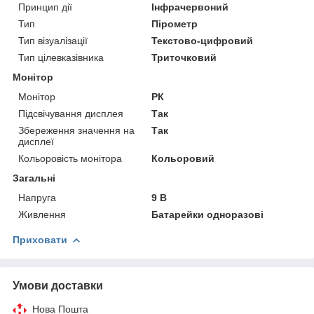
Принцип дії
Інфрачервоний
Тип
Пірометр
Тип візуалізації
Текстово-цифровий
Тип цілевказівника
Триточковий
Монітор
Монітор
РК
Підсвічування дисплея
Так
Збереження значення на
Так
дисплеї
Кольоровість монітора
Кольоровий
Загальні
Напруга
9 В
Живлення
Батарейки одноразові
Приховати
Умови доставки
Нова Пошта