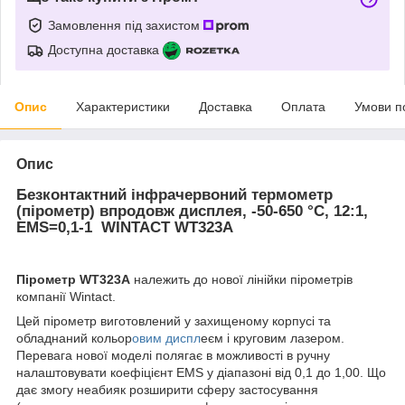
Замовлення під захистом
Доступна доставка
Опис
Характеристики
Доставка
Оплата
Умови п
Опис
Безконтактний інфрачервоний термометр
(пірометр) впродовж дисплея, -50-650 °C, 12:1,
EMS=0,1-1 WINTACT WT323A
Пірометр WT323A
належить до нової лінійки пірометрів
компанії Wintact.
Цей пірометр виготовлений у захищеному корпусі та
обладнаний кольор
овим диспл
еєм і круговим лазером.
Перевага нової моделі полягає в можливості в ручну
налаштовувати коефіцієнт EMS у діапазоні від 0,1 до 1,00. Що
дає змогу неабияк розширити сферу застосування