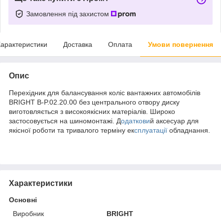
Замовлення під захистом
арактеристики
Доставка
Оплата
Умови повернення
Опис
Перехідник для балансування коліс вантажних автомобілів
BRIGHT B-P.02.20.00 без центрального отвору диску
виготовляється з високоякісних матеріалів. Широко
застосовується на шиномонтажі. Д
одаткови
й аксесуар для
якісної роботи та тривалого терміну ек
сплуатації
обладнання.
Характеристики
Основні
Виробник
BRIGHT