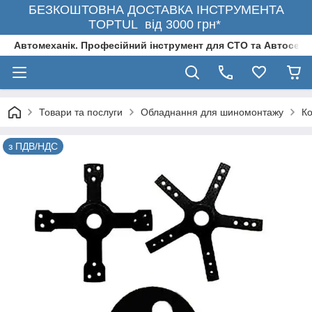
БЕЗКОШТОВНА ДОСТАВКА ІНСТРУМЕНТА
TOPTUL від 3000 грн*
Автомеханік. Професійний інструмент для СТО та Автосерв
Товари та послуги
Обладнання для шиномонтажу
К
з ПДВ/НДС