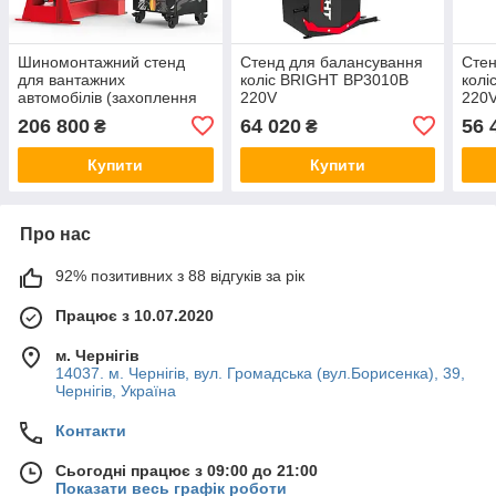
Шиномонтажний стенд
Стенд для балансування
Стен
для вантажних
коліс BRIGHT BP3010B
колі
автомобілів (захоплення
220V
220
диска 17.5/19.5/22.5")
206 800
64 020
56 
₴
₴
380B LC585 380V BRIGHT
Купити
Купити
Про нас
92% позитивних з 88 відгуків за рік
Працює з 10.07.2020
м. Чернігів
14037. м. Чернігів, вул. Громадська (вул.Борисенка), 39,
Чернігів, Україна
Контакти
Сьогодні працює з 09:00 до 21:00
Показати весь графік роботи