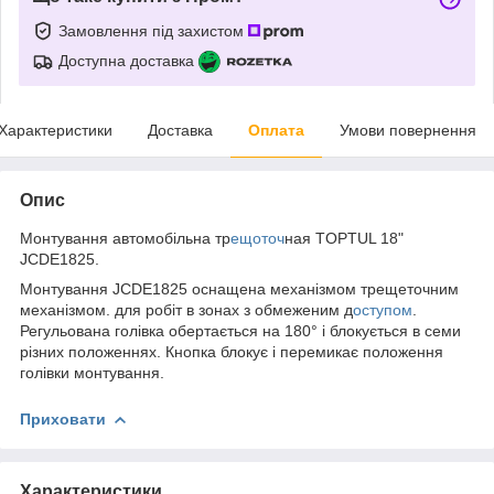
Замовлення під захистом
Доступна доставка
Характеристики
Доставка
Оплата
Умови повернення
Опис
Монтування автомобільна тр
ещоточ
ная TOPTUL 18"
JCDE1825.
Монтування JCDE1825 оснащена механізмом трещеточним
механізмом. для робіт в зонах з обмеженим д
оступом
.
Регульована голівка обертається на 180° і блокується в семи
різних положеннях. Кнопка блокує і перемикає положення
голівки монтування.
Приховати
Характеристики