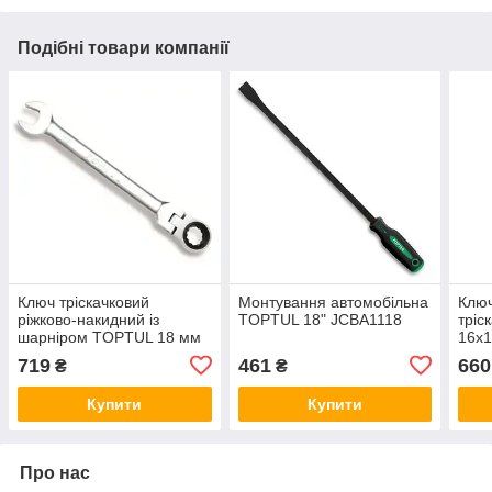
Подібні товари компанії
Ключ тріскачковий
Монтування автомобільна
Клю
ріжково-накидний із
TOPTUL 18" JCBA1118
тріс
шарніром TOPTUL 18 мм
16х
AOAH1818
719
461
660
₴
₴
Купити
Купити
Про нас