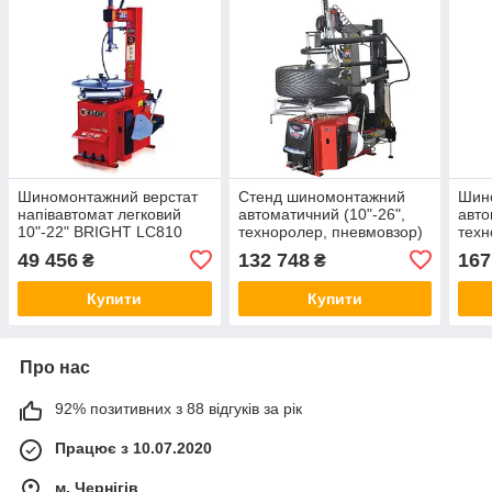
Шиномонтажний верстат
Стенд шиномонтажний
Шин
напівавтомат легковий
автоматичний (10"-26",
авто
10"-22" BRIGHT LC810
техноролер, пневмовзор)
техн
220V
BRIGHT GT887N-AL390
пнев
49 456
132 748
167
₴
₴
380V
ZD0
AL3
Купити
Купити
Про нас
92% позитивних з 88 відгуків за рік
Працює з 10.07.2020
м. Чернігів