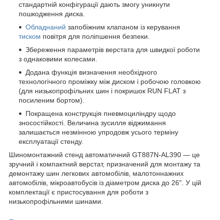
стандартній конфігурації дають змогу уникнути
пошкодження диска.
Обладнаний
запобіжним клапаном із керування
тиском
повітря для поліпшення безпеки.
Збереження параметрів верстата для швидкої роботи
з однаковими колесами.
Додана функція визначення необхідного
технологічного проміжку між диском і робочою головкою
(для низькопрофільних шин і покришок RUN FLAT з
посиленим бортом).
Покращена конструкція пневмоциліндру щодо
зносостійкості. Величина зусилля віджимання
залишається незмінною упродовж усього терміну
експлуатації стенду.
Шиномонтажний стенд автоматичний GT887N-AL390 — це
зручний і компактний верстат, призначений для монтажу та
демонтажу шин легкових автомобілів, малотоннажних
автомобілів, мікроавтобусів із діаметром диска до 26". У цій
комплектації є пристосування для роботи з
низькопрофільними шинами.