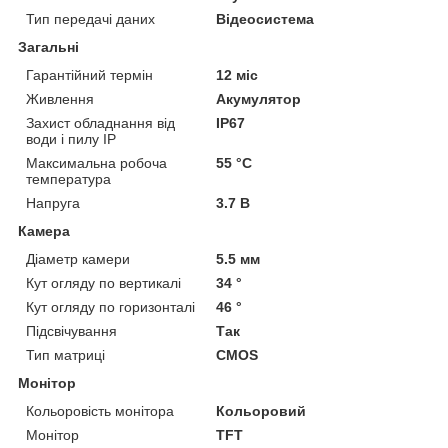
Тип передачі даних
Відеосистема
Загальні
Гарантійний термін
12 міс
Живлення
Акумулятор
Захист обладнання від
IP67
води і пилу IP
Максимальна робоча
55 °С
температура
Напруга
3.7 В
Камера
Діаметр камери
5.5 мм
Кут огляду по вертикалі
34 °
Кут огляду по горизонталі
46 °
Підсвічування
Так
Тип матриці
CMOS
Монітор
Кольоровість монітора
Кольоровий
Монітор
TFT