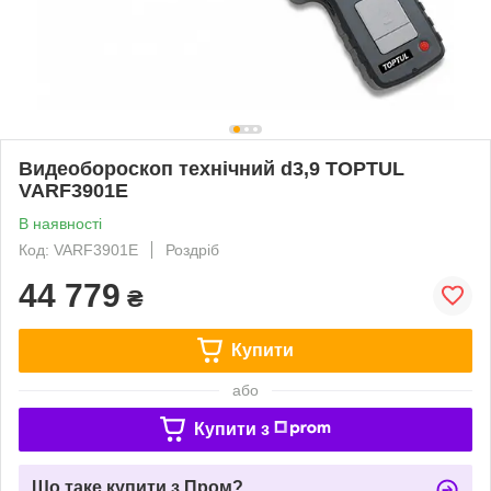
Видеобороскоп технічний d3,9 TOPTUL
VARF3901E
В наявності
Код: VARF3901E
Роздріб
44 779
₴
Купити
або
Купити з
Що таке купити з Пром?