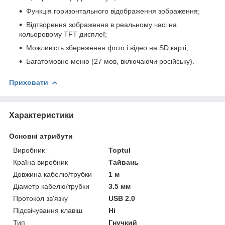
Функція горизонтального відображення зображення;
Відтворення зображення в реальному часі на
кольоровому TFT дисплеї;
Можливість збереження фото і відео на SD карті;
Багатомовне меню (27 мов, включаючи російську).
Приховати
Характеристики
Основні атрибути
Виробник
Toptul
Країна виробник
Тайвань
Довжина кабелю/трубки
1 м
Діаметр кабелю/трубки
3.5 мм
Протокол зв'язку
USB 2.0
Підсвічування клавіш
Ні
Тип
Гнучкий