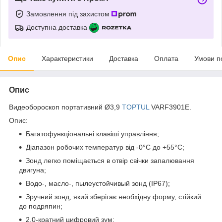
Замовлення під захистом
Доступна доставка
Опис
Характеристики
Доставка
Оплата
Умови п
Опис
Видеобороскоп портативний Ø3,9
TOPTUL
VARF3901E.
Опис:
Багатофункціональні клавіші управління;
Діапазон робочих температур від -0°С до +55°С;
Зонд легко поміщається в отвір свічки запалювання
двигуна;
Водо-, масло-, пылеустойчивый зонд (IP67);
Зручний зонд, який зберігає необхідну форму, стійкий
до подряпин;
2,0-кратний цифровий зум;