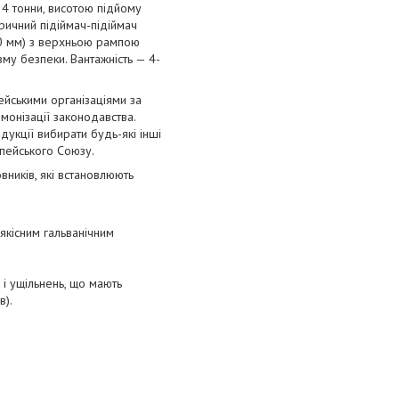
4 тонни, висотою підйому
ричний підіймач-підіймач
00 мм) з верхньою рампою
му безпеки. Вантажність — 4-
йськими організаціями за
монізації законодавства.
укції вибирати будь-які інші
пейського Союзу.
вників, які встановлюють
якісним гальванічним
і ущільнень, що мають
в).