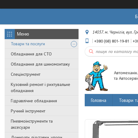
Б
14037. м. Чернігів, вул. 
+380 (68) 801-19-81
+3
Товари та послуги
Обладнання для СТО
Обладнання для шиномонтажу
Автомеханік
Спецінструмент
та Автосерві
Кузовний ремонт і рихтувальне
обладнання
Головна
Товари т
Гідравлічне обладнання
Ручний інструмент
Пневмоінструменти та
аксесуари
Домкрати, підставки, упори