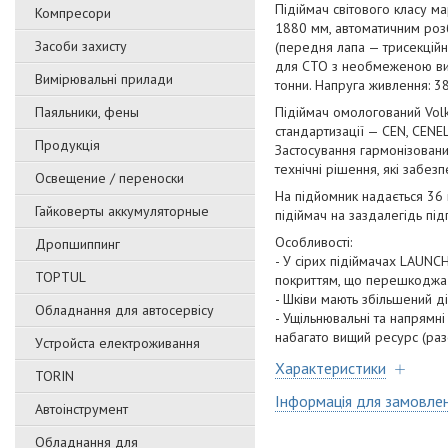
Підіймач світового класу 
Компресори
1880 мм, автоматичним розб
Засоби захисту
(передня лапа — трисекцій
для СТО з необмеженою висо
Вимірювальні прилади
тонни. Напруга живлення: 380
Паяльники, фены
Підіймач омологований Vol
стандартизації — CEN, CENE
Продукція
Застосування гармонізовани
технічні рішення, які заб
Освещение / переноски
На підйомник надається 36 
Гайковерты аккумуляторные
підіймач на заздалегідь під
Особливості:
Дропшиппинг
- У сірих підіймачах LAUNC
TOPTUL
покриттям, що перешкоджає
- Шківи мають збільшений д
Обладнання для автосервісу
- Ущільнювальні та напрямн
набагато вищий ресурс (раз
Уcтpoйстa елeктpoживання
Характеристики
TORIN
Інформація для замовле
Автоінструмент
Обладнання для