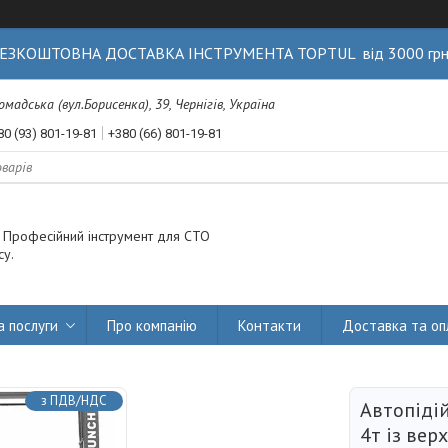
ЕЗКОШТОВНА ДОСТАВКА ІНСТРУМЕНТА TOPTUL від 3000 гр
Громадська (вул.Борисенка), 39, Чернігів, Україна
80 (93) 801-19-81
+380 (66) 801-19-81
. Професійний інструмент для СТО
су.
а послуги
Про компанію
Контакти
Доставка та оп
з ПДВ/НДС
Автопіді
4т із вер