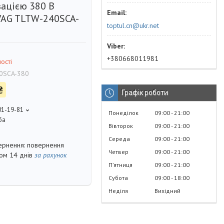
зацією 380 В
AG TLTW-240SCA-
toptul.cn@ukr.net
+380668011981
ості
0SCA-380
₴
Графік роботи
01-19-81
Понеділок
09:00
21:00
ба
Вівторок
09:00
21:00
Середа
09:00
21:00
повернення
Четвер
09:00
21:00
гом 14 днів
за рахунок
Пʼятниця
09:00
21:00
Субота
09:00
18:00
Неділя
Вихідний