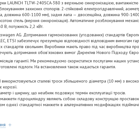
марки LAUNCH TLTW-240SCA-380 з верхньою синхронізацією, вантажністю 
локуванням захисних стопорів. 2-стійковий електрогідравлічний, асимет
на, довжина 600-1100 мм), задня лапа — двосекційна, довжина 900-14
тою стель (верхня синхронізація). Автоматичне розблокування механіз
 В, потужність 2,2 кВт.
kswagen AG. Дотримання гармонізованих (угодованих) стандартів Європе
LEC, ETSI забезпечує презумпцію відповідності відповідним вимогам гар
х стандартів євольним. Виробники мають право під час виробництва прод
езпечують дотримання обов'язкових вимог Директив Нового Підходу Євро
місяців гарантії. Ми рекомендуємо скористатися послугами наших устано
готовлені підлоги. На встановлення також надається гарантія.
H використовуються сталеві троси збільшеного діаметра (10 мм) з високо
 корозії.
іаметр і ширину, що неабияк подовжує термін експлуатації тросів.
і манжети гідроциліндру являють собою складову конструкцію проставок 
ом однієї стандартної манжети в альтернативних модифікаціях підіймачі
ння