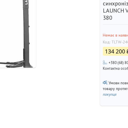
синхроні
LAUNCH V
380
Немає в наявн
Код:
TLTW-24
134 200 
+380 (68) 8
Контактна осо
товару протя
покупця