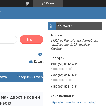
Кошик
н*
Контакти
Знайти
14037. м. Чернігів, вул. Громадська
(вул.Борисенка), 39, Чернігів,
Україна
Кошик
+380 (68) 801-19-81
Контактна особа
+380 (93) 801-19-81
лата
Повернення та обмін
Статті
Контактна особа
+380 (66) 801-19-81
ймач двостійковий
хньою
https://avtomechanic.com.ua/ua/