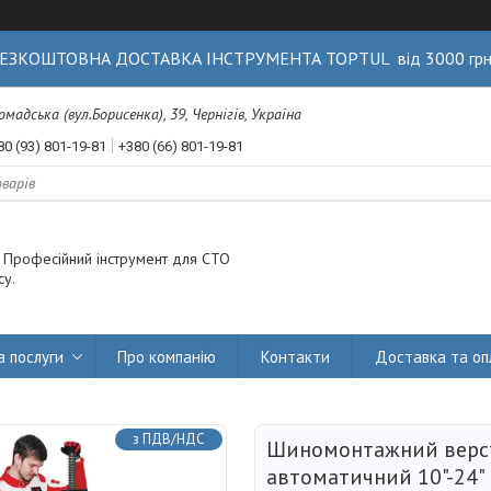
ЕЗКОШТОВНА ДОСТАВКА ІНСТРУМЕНТА TOPTUL від 3000 гр
Громадська (вул.Борисенка), 39, Чернігів, Україна
80 (93) 801-19-81
+380 (66) 801-19-81
. Професійний інструмент для СТО
су.
а послуги
Про компанію
Контакти
Доставка та оп
з ПДВ/НДС
Шиномонтажний верс
автоматичний 10"-24"