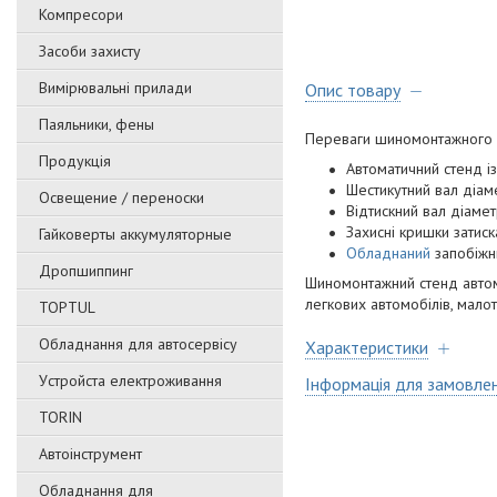
Компресори
Засоби захисту
Вимірювальні прилади
Опис товару
Паяльники, фены
Переваги шиномонтажного 
Продукція
Автоматичний стенд і
Шестикутний вал діам
Освещение / переноски
Відтискний вал діамет
Захисні кришки затиск
Гайковерты аккумуляторные
Обладнаний
запобіжн
Дропшиппинг
Шиномонтажний стенд автом
легкових автомобілів, мало
TOPTUL
Обладнання для автосервісу
Характеристики
Уcтpoйстa елeктpoживання
Інформація для замовле
TORIN
Автоінструмент
Обладнання для