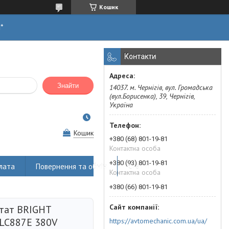
Кошик
н*
Контакти
Знайти
14037. м. Чернігів, вул. Громадська
(вул.Борисенка), 39, Чернігів,
Україна
Кошик
+380 (68) 801-19-81
Контактна особа
+380 (93) 801-19-81
лата
Повернення та обмін
Статті
Контактна особа
+380 (66) 801-19-81
тат BRIGHT
 LC887E 380V
https://avtomechanic.com.ua/ua/