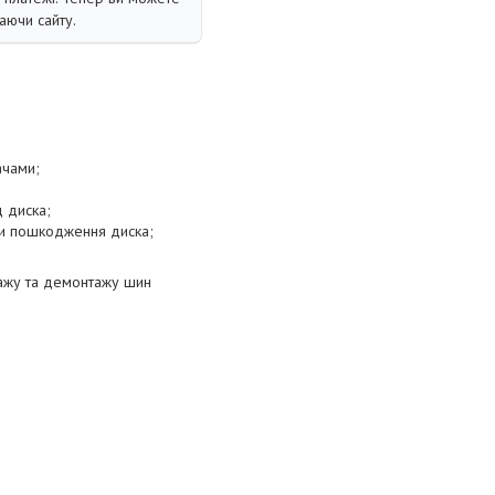
аючи сайту.
ачами;
д диска;
ти пошкодження диска;
тажу та демонтажу шин