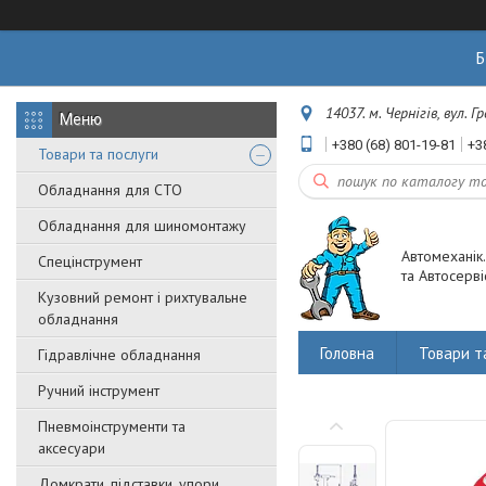
Б
14037. м. Чернігів, вул. 
+380 (68) 801-19-81
+3
Товари та послуги
Обладнання для СТО
Обладнання для шиномонтажу
Автомеханік
Спецінструмент
та Автосерві
Кузовний ремонт і рихтувальне
обладнання
Головна
Товари т
Гідравлічне обладнання
Ручний інструмент
Пневмоінструменти та
аксесуари
Домкрати, підставки, упори