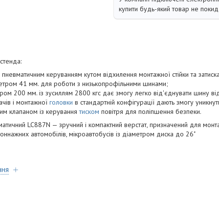
купити будь-який товар не покид
стенда:
з пневматичним керуванням кутом відхилення монтажної стійки та затиск
етром 41 мм. для роботи з низькопрофільними шинами;
ром 200 мм. із зусиллям 2800 кгс дає змогу легко від'єднувати шину ві
ачів і монтажної
головки
в стандартній конфігурації дають змогу уникну
им клапаном із керування
тиском
повітря для поліпшення безпеки.
атичний LC887N — зручний і компактний верстат, призначений для мон
тоннажних автомобілів, мікроавтобусів із діаметром диска до 26"
ння