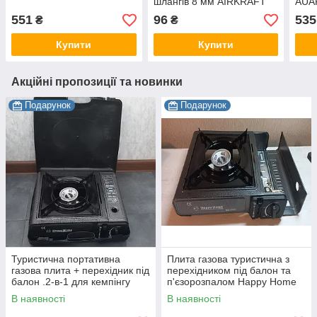
шлангів 8 мм AIRKRAFT
AUAR
SE1-3SH
551
96
535
₴
₴
Купити
Купити
Акційні пропозиції та новинки
Подарунок
Подарунок
Туристична портативна
Плита газова туристична з
газова плита + перехідник під
перехідником під балон та
балон .2-в-1 для кемпінгу
п'єзорозпалом Happy Home
BDZ-155A
В наявності
В наявності