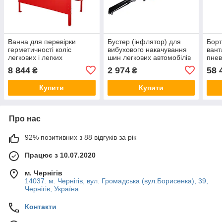
Ванна для перевірки
Бустер (інфлятор) для
Бор
герметичності коліс
вибухового накачування
вант
легкових і легких
шин легкових автомобілів
пне
комерційних автомобілів
компактний 7 л G.I.KRAFT
ХЗС
8 844
2 974
58 
₴
₴
(140 л) (ХЗСО) WTB140L
BSTR07L
Купити
Купити
Про нас
92% позитивних з 88 відгуків за рік
Працює з 10.07.2020
м. Чернігів
14037. м. Чернігів, вул. Громадська (вул.Борисенка), 39,
Чернігів, Україна
Контакти