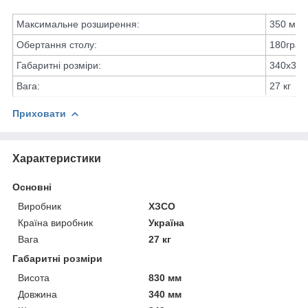
Максимальне розширення:
350 мм
Обертання столу:
180град
Габаритні розміри:
340х340
Вага:
27 кг
Приховати
Характеристики
Основні
Виробник
ХЗСО
Країна виробник
Україна
Вага
27 кг
Габаритні розміри
Висота
830 мм
Довжина
340 мм