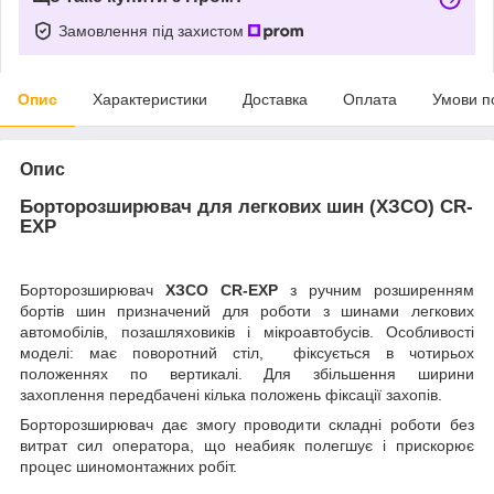
Замовлення під захистом
Опис
Характеристики
Доставка
Оплата
Умови п
Опис
Борторозширювач для легкових шин (ХЗСО) CR-
EXP
Борторозширювач
ХЗСО СR-EXP
з ручним розширенням
бортів шин призначений для роботи з шинами легкових
автомобілів, позашляховиків і мікроавтобусів. Особливості
моделі: має поворотний стіл, фіксується в чотирьох
положеннях по вертикалі. Для збільшення ширини
захоплення передбачені кілька положень фіксації захопів.
Борторозширювач дає змогу проводити складні роботи без
витрат сил оператора, що неабияк полегшує і прискорює
процес шиномонтажних робіт.