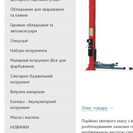
Обладнання для зварювання
та паяння
Гаражне обладнання та
автоаксесуари
Спецодяг
Набори інструмента
Малярний інструмент (Все для
фарбування)
Слюсарно-будівельний
інструмент
Витратні матеріали
Електро - Акумуляторний
інструмент
Опис товару
Масла і мастила
Підіймач світового класу з
розблокуванням захисних ст
НОВИНКИ
необмеженою висотою стель 