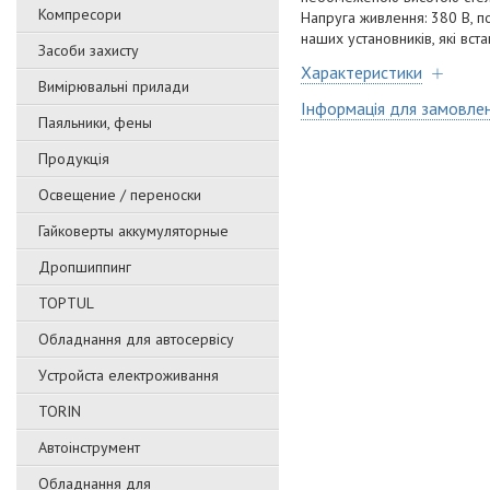
Компресори
Напруга живлення: 380 В, по
наших установників, які вст
Засоби захисту
Характеристики
Вимірювальні прилади
Інформація для замовле
Паяльники, фены
Продукція
Освещение / переноски
Гайковерты аккумуляторные
Дропшиппинг
TOPTUL
Обладнання для автосервісу
Уcтpoйстa елeктpoживання
TORIN
Автоінструмент
Обладнання для