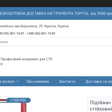
ЕЗКОШТОВНА ДОСТАВКА ІНСТРУМЕНТА TOPTUL від 3000 гр
Громадська (вул.Борисенка), 39, Чернігів, Україна
80 (93) 801-19-81
+380 (66) 801-19-81
. Професійний інструмент для СТО
су.
а послуги
Про компанію
Контакти
Доставка та оп
з ПДВ/НДС
Підіймач 
стійкови