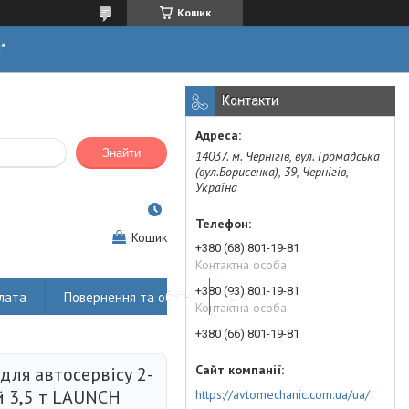
Кошик
н*
Контакти
Знайти
14037. м. Чернігів, вул. Громадська
(вул.Борисенка), 39, Чернігів,
Україна
Кошик
+380 (68) 801-19-81
Контактна особа
+380 (93) 801-19-81
лата
Повернення та обмін
Статті
Контактна особа
+380 (66) 801-19-81
для автосервісу 2-
й 3,5 т LAUNCH
https://avtomechanic.com.ua/ua/