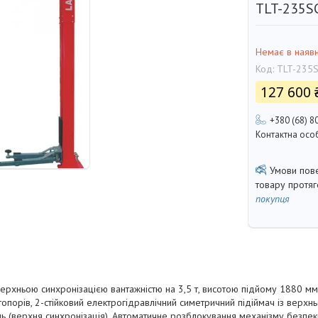
TLT-235S
Немає в наявн
Код:
TLT-235
127 600 
+380 (68) 8
Контактна осо
товару протя
покупця
 верхньою синхронізацією вантажністю на 3,5 т, висотою підйому 1880 м
опорів, 2-стійковий електрогідравлічний симетричний підіймач із верх
(верхня синхронізація). Автоматичне розблокування механізму безпеки