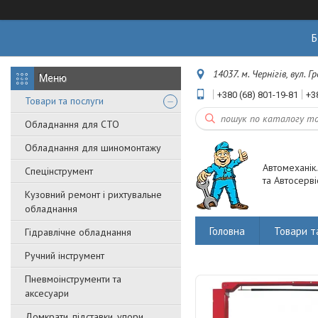
Б
14037. м. Чернігів, вул. 
+380 (68) 801-19-81
+3
Товари та послуги
Обладнання для СТО
Обладнання для шиномонтажу
Автомеханік
Спецінструмент
та Автосерві
Кузовний ремонт і рихтувальне
обладнання
Головна
Товари т
Гідравлічне обладнання
Ручний інструмент
Пневмоінструменти та
аксесуари
Домкрати, підставки, упори