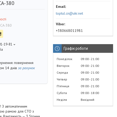
CA-380
toptul.cn@ukr.net
ості
SCA-380
+380668011981
₴
01-19-81
Графік роботи
ба
Понеділок
09:00
21:00
повернення
Вівторок
09:00
21:00
гом 14 днів
за рахунок
Середа
09:00
21:00
Четвер
09:00
21:00
Пʼятниця
09:00
21:00
Субота
09:00
18:00
Неділя
Вихідний
м! З автоматичним
ньою рамою для СТО з
. Вантажність — 3,5тонни