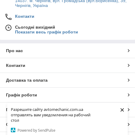
14037. м. Чернігів, вул. Громадська (вул.Борисенка), 39,
Чернігів, Україна
Контакти
Сьогодні вихідний
Показати весь графік роботи
Про нас
Контакти
Доставка та оплата
Графік роботи
×
Разрешите сайту avtomechanic.com.ua
Повна версія сайту
отправлять вам уведомления на рабочий
стол
Сайт створено на маркетплейсі
Prom.ua
Powered by SendPulse