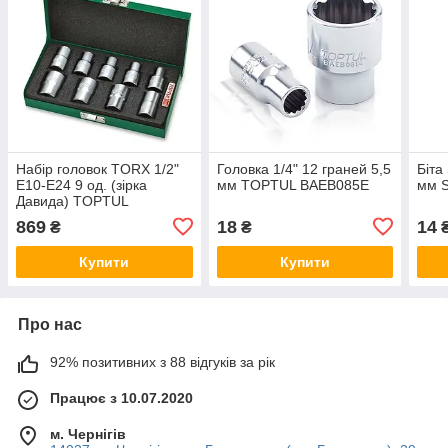
Набір головок TORX 1/2"
Головка 1/4" 12 граней 5,5
Біта
E10-E24 9 од. (зірка
мм TOPTUL BAEB085E
мм S
Давида) TOPTUL
GAAD0907
869
18
14
₴
₴
Купити
Купити
Про нас
92% позитивних з 88 відгуків за рік
Працює з 10.07.2020
м. Чернігів