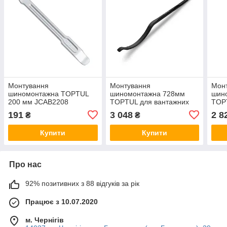
Монтування
Монтування
Мон
шиномонтажна TOPTUL
шиномонтажна 728мм
шин
200 мм JCAB2208
TOPTUL для вантажних
TOP
автомобілів JCEG2229
авто
191
3 048
2 8
₴
₴
Купити
Купити
Про нас
92% позитивних з 88 відгуків за рік
Працює з 10.07.2020
м. Чернігів