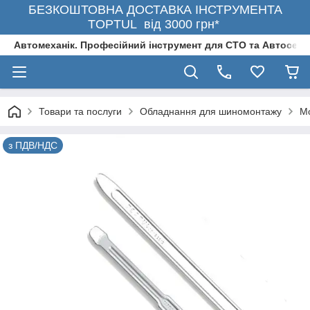
БЕЗКОШТОВНА ДОСТАВКА ІНСТРУМЕНТА
TOPTUL від 3000 грн*
Автомеханік. Професійний інструмент для СТО та Автосерв
Товари та послуги
Обладнання для шиномонтажу
Мо
з ПДВ/НДС