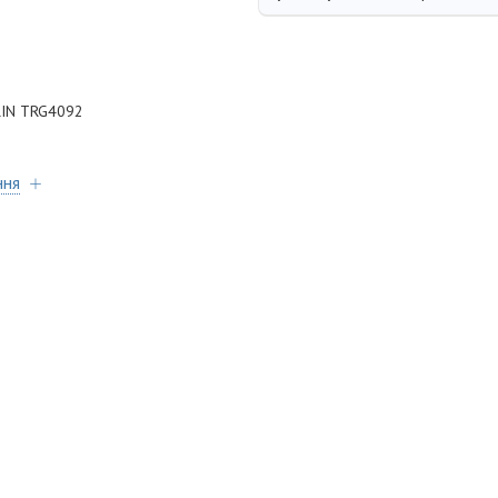
RIN TRG4092
ння