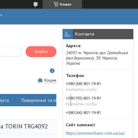
Кошик
н*
Контакти
Знайти
14037. м. Чернігів, вул. Громадська
(вул.Борисенка), 39, Чернігів,
Україна
Кошик
+380 (68) 801-19-81
Контактна особа
+380 (93) 801-19-81
лата
Повернення та обмін
Статті
Контактна особа
+380 (66) 801-19-81
ра TORIN TRG4092
https://avtomechanic.com.ua/ua/