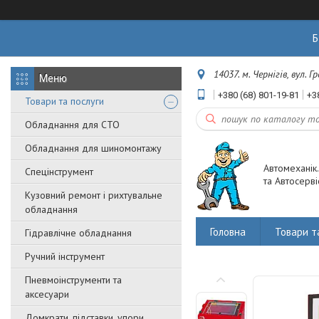
Б
14037. м. Чернігів, вул. 
+380 (68) 801-19-81
+3
Товари та послуги
Обладнання для СТО
Обладнання для шиномонтажу
Автомеханік
Спецінструмент
та Автосерві
Кузовний ремонт і рихтувальне
обладнання
Головна
Товари т
Гідравлічне обладнання
Ручний інструмент
Пневмоінструменти та
аксесуари
Домкрати, підставки, упори