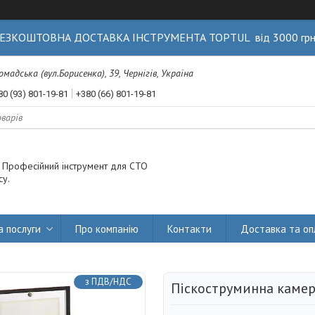
ЕЗКОШТОВНА ДОСТАВКА ІНСТРУМЕНТА TOPTUL від 3000 гр
Громадська (вул.Борисенка), 39, Чернігів, Україна
80 (93) 801-19-81
+380 (66) 801-19-81
. Професійний інструмент для СТО
су.
а послуги
Про компанію
Контакти
Доставка та оп
з ПДВ/НДС
Піскоструминна каме