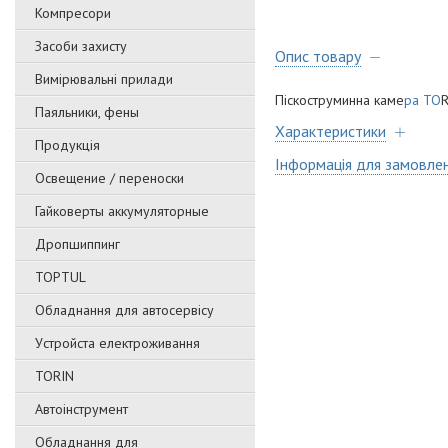
Компресори
Засоби захисту
Опис товару
Вимірювальні прилади
Піскоструминна каме
ра TO
Паяльники, фены
Характеристики
Продукція
Інформація для замовле
Освещение / переноски
Гайковерты аккумуляторные
Дропшиппинг
TOPTUL
Обладнання для автосервісу
Уcтpoйстa елeктpoживання
TORIN
Автоінструмент
Обладнання для