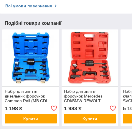
Всі умови повернення
Подібні товари компанії
Набір для зняття
Набір для зняття
Набі
дизельних форсунок
форсунок Mercedes
клап
Common Rail (MB CDI
CDI/BMW REWOLT
SVC
611.612.613) G.I.KRAFT
(T3001)
1 198
1 983
5 1
₴
₴
GI-03-0003
Купити
Купити