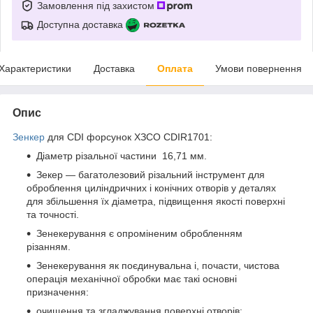
Замовлення під захистом
Доступна доставка
Характеристики
Доставка
Оплата
Умови повернення
Опис
Зенкер
для CDI форсунок ХЗСО CDIR1701:
Діаметр різальної частини 16,71 мм.
Зекер — багатолезовий різальний інструмент для
оброблення циліндричних і конічних отворів у деталях
для збільшення їх діаметра, підвищення якості поверхні
та точності.
Зенекерування є опроміненим обробленням
різанням.
Зенекерування як поєдинувальна і, почасти, чистова
операція механічної обробки має такі основні
призначення:
очищення та згладжування поверхні отворів: