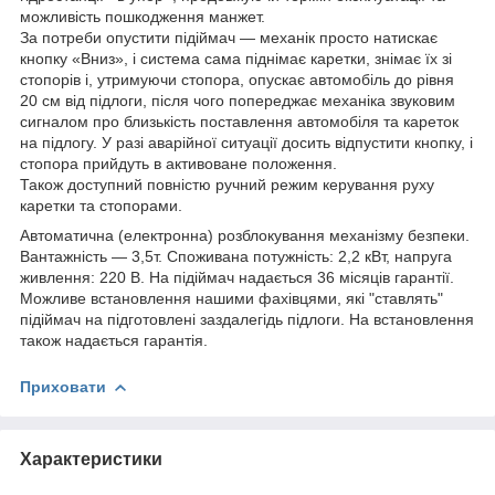
можливість пошкодження манжет.
За потреби опустити підіймач — механік просто натискає
кнопку «Вниз», і система сама піднімає каретки, знімає їх зі
стопорів і, утримуючи стопора, опускає автомобіль до рівня
20 см від підлоги, після чого попереджає механіка звуковим
сигналом про близькість поставлення автомобіля та кареток
на підлогу. У разі аварійної ситуації досить відпустити кнопку, і
стопора прийдуть в активоване положення.
Також доступний повністю ручний режим керування руху
каретки та стопорами.
Автоматична (електронна) розблокування механізму безпеки.
Вантажність — 3,5т. Споживана потужність: 2,2 кВт, напруга
живлення: 220 В. На підіймач надається 36 місяців гарантії.
Можливе встановлення нашими фахівцями, які "ставлять"
підіймач на підготовлені заздалегідь підлоги. На встановлення
також надається гарантія.
Приховати
Характеристики