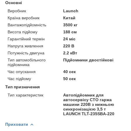
Основні
Виробник
Launch
Країна виробник
Китай
Вантажопідйомність
3500 кг
Висота підйому
188 см
Гарантійний термін
24 міс
Напруга живлення
220 В
Потужність двигуна
2.2 кВт
Тип автомобільного
Підйомники двостійкові
підйомника
Час опускання
40 сек
Час підйому
50 сек
Тип призначення
Тип характеристик
Автопідйомник для
автосервісу СТО гаржа
машини 220В з нижньою
синхронізацією 3,5 т
LAUNCH TLT-235SBA-220
Приховати