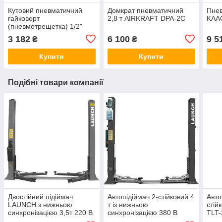
Кутовий пневматичний
Домкрат пневматичний
Пне
гайковерт
2,8 т AIRKRAFT DPA-2C
KAA
(пневмотрещетка) 1/2"
TOPTUL 160об/хв 102N/m
3 182
6 100
9 5
₴
₴
KAAF1605
Купити
Купити
Подібні товари компанії
Двостійний підіймач
Автопідіймач 2-стійковий 4
Авто
LAUNCH з нижньою
т із нижньою
стій
синхронізацією 3,5т 220 В
синхронізацією 380 В
TLT
VAG TLTW-235SB-220
LAUNCH VAG TLTW-