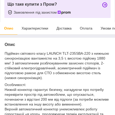
Що таке купити з Пром?
Замовлення під захистом
Опис
Характеристики
Доставка
Оплата
Умови п
Опис
Підіймач світового класу LAUNCH TLT-235SBA-220 з нижньою
синхронізацією вантажністю на 3,5 т, висотою підйому 1880
мм! З автоматичним розблокуванням захисних стопорів, 2-
стійковий електрогідравлічний, асиметричний підіймач із
підлоговою рамою для СТО з обмеженою висотою стель
(нижня синхронізація).
Особливості:
Нижній конектор гарантує безпеку, нагадуючи про потребу
перевірити простір під автомобілем, що опускається,
починаючи з відстані 200 мм від підлоги (за потреби можливе
встановлення на іншу висоту або вимкнення).
Верхній автоматичний конектор унеможливлює роботу
гідростанції «в упор», продовжуючи термін експлуатації та