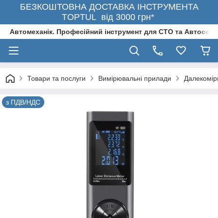
БЕЗКОШТОВНА ДОСТАВКА ІНСТРУМЕНТА
TOPTUL від 3000 грн*
Автомеханік. Професійний інструмент для СТО та Автосерв
Товари та послуги
Вимірювальні прилади
Далекоміри
з ПДВ/НДС