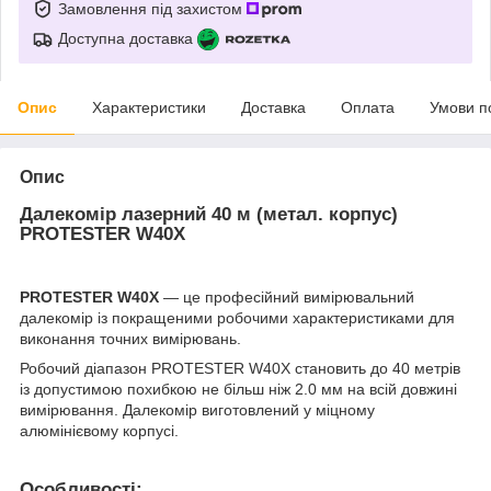
Замовлення під захистом
Доступна доставка
Опис
Характеристики
Доставка
Оплата
Умови п
Опис
Далекомір лазерний 40 м (метал. корпус)
PROTESTER W40X
PROTESTER W40X
— це професійний вимірювальний
далекомір із покращеними робочими характеристиками для
виконання точних вимірювань.
Робочий діапазон PROTESTER W40X становить до 40 метрів
із допустимою похибкою не більш ніж 2.0 мм на всій довжині
вимірювання. Далекомір виготовлений у міцному
алюмінієвому корпусі.
Особливості: