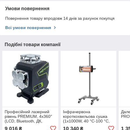
Умови повернення
Повернення товару впродовж 14 днів за рахунок покупця
Всі умови повернення
Подібні товари компанії
Професійний лазерний
Інфрачервона
Дале
рівень PREMIUM, 4x360°
короткохвильова сушка
PRO
(LCD, Bluetooth, ДК,
(1х1000W, 40 °C-100 °C,
зелений промінь)
0-60 хв) G.I. KRAFT
9 016
10 340
1 3
₴
₴