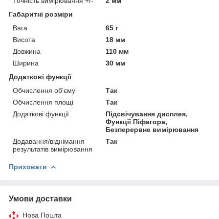
Точність вимірювання +/-
2 мм
Габаритні розміри
Вага
65 г
Висота
18 мм
Довжина
110 мм
Ширина
30 мм
Додаткові функції
Обчислення об'єму
Так
Обчислення площі
Так
Додаткові функції
Підсвічування дисплея,
Функції Піфагора,
Безперервне вимірювання
Додавання/віднімання
Так
результатів вимірювання
Приховати
Умови доставки
Нова Пошта