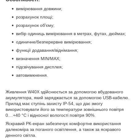
вимірювання довжини;
розрахунок площі;
розрахунок об'єму;
вибір одиниць вимірювання в метрах, футах, дюймах;
одиничне/безперервне вимірювання;
функції додавання/віднімання;
визначення MIN/MAX;
підсвічування дисплея;
автовимкнення.
Живлення W40X здійснюється за допомогою вбудованого
акумулятора, який заряджається за допомогою USB-кабелю.
Прилад має ступінь захисту IP-54, що дає змогу
використовувати його за температури зовнішнього повітря
0....+40 °C і відносної вологості повітря 90%.
Яскравий РК-екран забезпечує комфортне використання
далекоміра за поганого освітлення, а також за яскравого
денного світла.