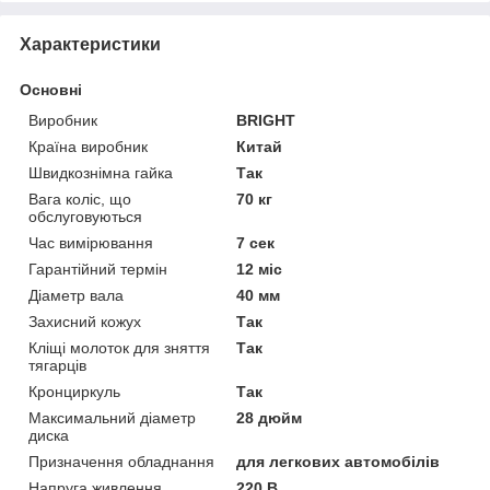
Характеристики
Основні
Виробник
BRIGHT
Країна виробник
Китай
Швидкознімна гайка
Так
Вага коліс, що
70 кг
обслуговуються
Час вимірювання
7 сек
Гарантійний термін
12 міс
Діаметр вала
40 мм
Захисний кожух
Так
Кліщі молоток для зняття
Так
тягарців
Кронциркуль
Так
Максимальний діаметр
28 дюйм
диска
Призначення обладнання
для легкових автомобілів
Напруга живлення
220 В