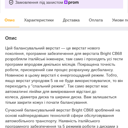
Замовлення під захистом
Опис
Характеристики
Доставка
Оплата
Умови п
Опис
Цей балансувальний верстат — це верстат нового
покоління, програмне забезпечення для верстата Bright CB68
розробляли італійські інженери, там само і проходять усі тести
програми впродовж декількох місяців. Покращена точність
роботи, прискорений сам процес розрахунку дисбалансу.
Новинкою в цьому верстаті є енергоощадний режим. Тобто,
якщо верстат упродовж 5 хв не буде використовуватися, то він
переходить у "спальний режим". Так само верстат має
автоматичні лінійки для вимірювання відстані до
колеса, діаметра диска та ширини диска. Вам залишається
тільки закрити кожух і почати балансування.
Сучасний балансувальний верстат Bright CB68 зроблений на
основі найпередовіших технологій сфери обслуговування
автомобільного транспорту. Наявність італійського
програмного забезпечення та 5 режимів роботи з дисками з