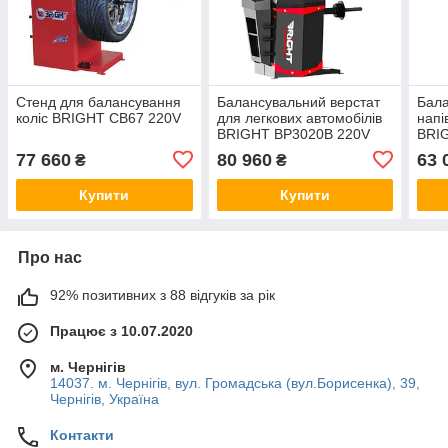
Стенд для балансування
Балансувальний верстат
Бала
коліс BRIGHT CB67 220V
для легкових автомобілів
напі
BRIGHT BP3020B 220V
BRI
77 660
80 960
63 
₴
₴
Купити
Купити
Про нас
92% позитивних з 88 відгуків за рік
Працює з 10.07.2020
м. Чернігів
14037. м. Чернігів, вул. Громадська (вул.Борисенка), 39,
Чернігів, Україна
Контакти