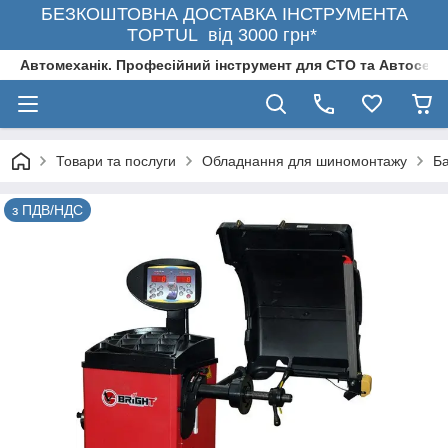
БЕЗКОШТОВНА ДОСТАВКА ІНСТРУМЕНТА
TOPTUL від 3000 грн*
Автомеханік. Професійний інструмент для СТО та Автосерв
Товари та послуги
Обладнання для шиномонтажу
Ба
з ПДВ/НДС