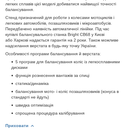
легких сплавів цієї моделі добиватися найвищої точності
балансування.
Стенд призначений для роботи з колесами мотоциклів і
легкових автомобілів, позашляховиків і мікроавтобусів.
Передбачено наявність автоматичної лінійки. Під час
купівлі балансувального станка Bright CB68 у Києві
або Харкові надається гарантія на 2 роки. Також можливе
надсилання верстата в будь-яку точку України.
Особливості програми балансування й верстата:
5 програм для балансування коліс із легкосплавними
дисками
функція рознесення вантажів за спиці
статика/динаміка
балансування мото- і коліс позашляховиків (конуса в
стандарті не йдуть)
швидка оптимізація
спрощена процедура калібрування
Приховати