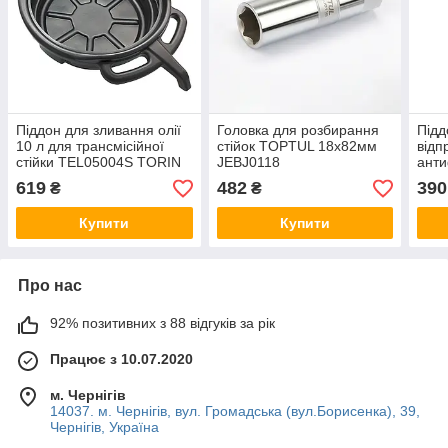
Піддон для зливання олії
Головка для розбирання
Підд
10 л для трансмісійної
стійок TOPTUL 18х82мм
відп
стійки TEL05004S TORIN
JEBJ0118
анти
TEL05004S-3
(ємк
619
482
390
₴
₴
TOP
Купити
Купити
Про нас
92% позитивних з 88 відгуків за рік
Працює з 10.07.2020
м. Чернігів
14037. м. Чернігів, вул. Громадська (вул.Борисенка), 39,
Чернігів, Україна