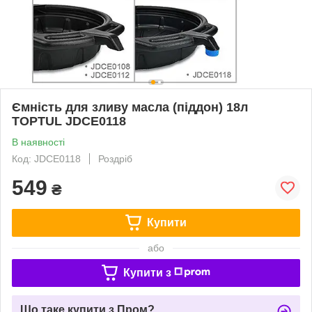
Ємність для зливу масла (піддон) 18л
TOPTUL JDCE0118
В наявності
Код: JDCE0118
Роздріб
549
₴
Купити
або
Купити з
Що таке купити з Пром?