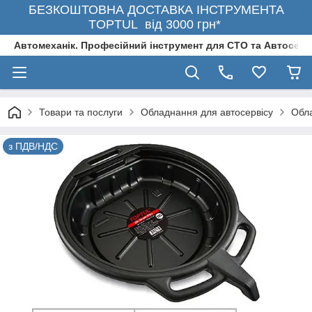
БЕЗКОШТОВНА ДОСТАВКА ІНСТРУМЕНТА
TOPTUL від 3000 грн*
Автомеханік. Професійний інструмент для СТО та Автосерв
Товари та послуги
Обладнання для автосервісу
Обла
з ПДВ/НДС