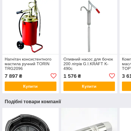
Нагнітач консистентного
Оливний насос для бочок
Комп
мастила ручний TORIN
200 літрів G.I.KRAFT K-
масл
TRG2096
490c
TOP
JGA
7 897
1 576
3 6
₴
₴
Купити
Купити
Подібні товари компанії