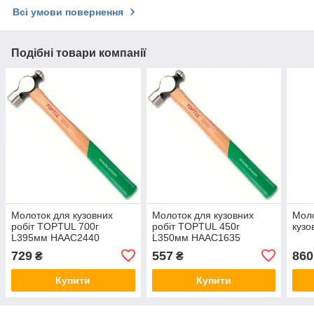
Всі умови повернення
Подібні товари компанії
Молоток для кузовних
Молоток для кузовних
Моло
робіт TOPTUL 700г
робіт TOPTUL 450г
куз
L395мм HAAC2440
L350мм HAAC1635
729
557
860
₴
₴
Купити
Купити