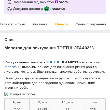
Замовлення під захистом
Доступна доставка
Характеристики
Доставка
Оплата
Умови повернення
Опис
Молоток для рихтування TOPTUL JFAA0233
Рихтувальний молоток
TOPTUL
JFAA0233
має круглою
головкою
і широким бойком для виконання різних робіт з
листовим металом. Відрізняється високим робочим ресурсом.
Оснащений зручною дерев'яною ручкою. Застосовується в
автомайстернях для проведення відновних і ремонтних
кузовних робіт.
A, мм
B, мм
L1, мм
L, мм
Ø
40
38x38
98
325