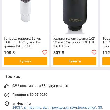
Головка торцева 15 мм
Ударна головка довга 1/2"
Торц
TOPTUL 1/2" довга 12-
32 мм 12-гранна TOPTUL
TOPT
гранна BAEF1615
KABJ1632
гра
109
507
112
₴
₴
Купити
Купити
Про нас
92% позитивних з 88 відгуків за рік
Працює з 10.07.2020
м. Чернігів
14037. м. Чернігів, вул. Громадська (вул.Борисенка), 39,