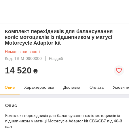
Комплект перехідників для балансування
коліс мотоциклів із підшипником у матусі
Motorcycle Adaptor kit
Немає в наявності
Код: TB-M-0900000
Роздріб
14 520
₴
Опис
Характеристики
Доставка
Оплата
Умови п
Опис
Комплект перехідників для балансування коліс мотоциклів із
підшипником у матиці Motorcycle Adaptor kit CB6/CB7 під 40-й
вал