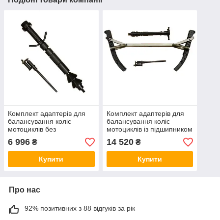
Комплект адаптерів для
Комплект адаптерів для
балансування коліс
балансування коліс
мотоциклів без
мотоциклів із підшипником
підшипника в маточині
у маточині BRIGHT MJ-II
6 996
14 520
₴
₴
BRIGHT MJ-I
Купити
Купити
Про нас
92% позитивних з 88 відгуків за рік