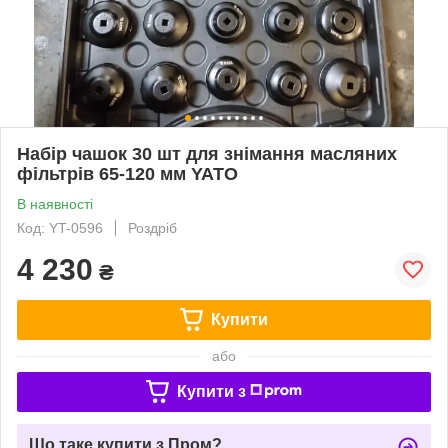
Набір чашок 30 шт для знімання масляних
фільтрів 65-120 мм YATO
В наявності
Код: YT-0596
Роздріб
4 230
₴
Купити
або
Купити з
Що таке купити з Пром?