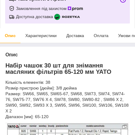
Замовлення під захистом
Доступна доставка
Опис
Характеристики
Доставка
Оплата
Умови п
Опис
Набір чашок 30 шт для знімання
масляних фільтрів 65-120 мм YATO
Кількість елементів: 38
Розмір пристрою [дюйм]: 3/8 дюйма
Размер: SW66, SW65, SW65-67, SW68, SW73, SW74, SW74-
76, SW75-77, SW76 X 4, SW78, SW80, SW80-82 , SW86 X 2,
SW90, SW92, SW93 X 3, SW95, SW96, SW100, SW106, SW108
X 2
Діапазон [мм]: 65-120