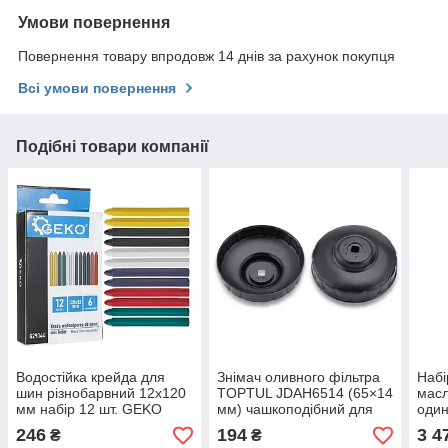
Умови повернення
Повернення товару впродовж 14 днів за рахунок покупця
Всі умови повернення
Подібні товари компанії
Водостійка крейда для
Знімач оливного фільтра
Набі
шин різнобарвний 12х120
TOPTUL JDAH6514 (65×14
масл
мм набір 12 шт. GEKO
мм) чашкоподібний для
оди
G29044
Toyota, Nissan, із міцної
246
194
3 4
₴
₴
сталі