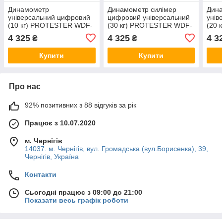
Динамометр
Динамометр силімер
Дин
універсальний цифровий
цифровий універсальний
унів
(10 кг) PROTESTER WDF-
(30 кг) PROTESTER WDF-
(20
100
300
200 
4 325
4 325
4 3
₴
₴
Купити
Купити
Про нас
92% позитивних з 88 відгуків за рік
Працює з 10.07.2020
м. Чернігів
14037. м. Чернігів, вул. Громадська (вул.Борисенка), 39,
Чернігів, Україна
Контакти
Сьогодні працює з 09:00 до 21:00
Показати весь графік роботи