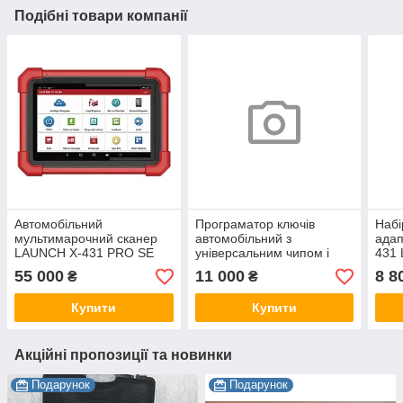
Подібні товари компанії
Автомобільний
Програматор ключів
Набі
мультимарочний сканер
автомобільний з
адап
LAUNCH X-431 PRO SE
універсальним чипом і
431 
набором смарт-ключів (4
301
55 000
11 000
8 8
₴
₴
шт.) LAUNCH X-431
307110149
Купити
Купити
Акційні пропозиції та новинки
Подарунок
Подарунок