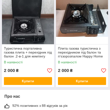
Туристична портативна
Плита газова туристична з
газова плита + перехідник під
перехідником під балон та
балон .2-в-1 для кемпінгу
п'єзорозпалом Happy Home
BDZ-155A
В наявності
В наявності
2 000
2 000
₴
₴
Купити
Купити
Про нас
92% позитивних з 88 відгуків за рік