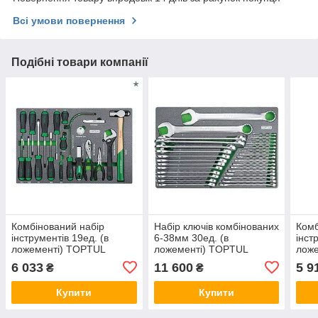
Всі умови повернення
Подібні товари компанії
Комбінований набір
Набір ключів комбінованих
Комб
інструментів 19ед. (в
6-38мм 30ед. (в
інст
ложементі) TOPTUL
ложементі) TOPTUL
лож
GED1916
GED3025
GED
6 033
11 600
5 9
₴
₴
Купити
Купити