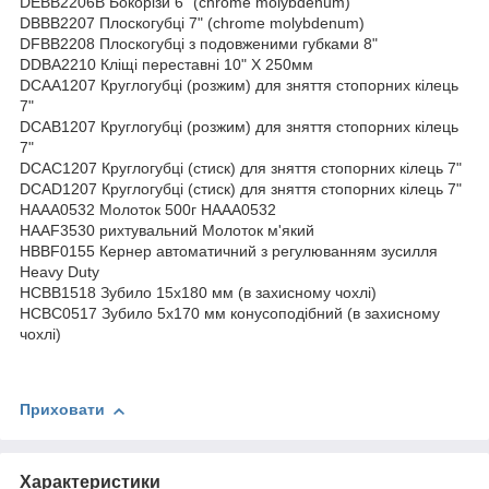
DEBB2206B Бокорізи 6" (chrome molybdenum)
DBBB2207 Плоскогубці 7" (chrome molybdenum)
DFBB2208 Плоскогубці з подовженими губками 8"
DDBA2210 Кліщі переставні 10" X 250мм
DCAA1207 Круглогубці (розжим) для зняття стопорних кілець
7"
DCAB1207 Круглогубці (розжим) для зняття стопорних кілець
7"
DCAC1207 Круглогубці (стиск) для зняття стопорних кілець 7"
DCAD1207 Круглогубці (стиск) для зняття стопорних кілець 7"
HAAA0532 Молоток 500г HAAA0532
HAAF3530 рихтувальний Молоток м'який
HBBF0155 Кернер автоматичний з регулюванням зусилля
Heavy Duty
HCBB1518 Зубило 15х180 мм (в захисному чохлі)
HCBC0517 Зубило 5х170 мм конусоподібний (в захисному
чохлі)
Приховати
Характеристики