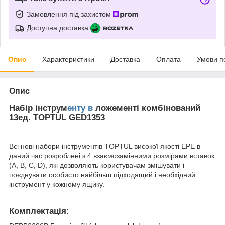
Замовлення під захистом
Доступна доставка
Опис
Характеристики
Доставка
Оплата
Умови п
Опис
Набір інструм
енту в
ложементі комбінований
13ед. TOPTUL GED1353
Всі нові набори інструментів TOPTUL високої якості EPE в
даний час розроблені з 4 взаємозамінними розмірами вставок
(A, B, C, D), які дозволяють користувачам змішувати і
поєднувати особисто найбільш підходящий і необхідний
інструмент у кожному ящику.
Комплектація: