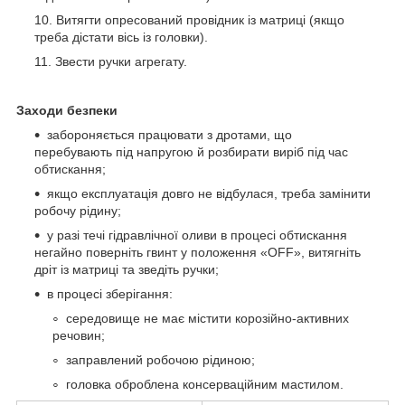
Витягти опресований провідник із матриці (якщо
треба дістати вісь із головки).
Звести ручки агрегату.
Заходи безпеки
забороняється працювати з дротами, що
перебувають під напругою й розбирати виріб під час
обтискання;
якщо експлуатація довго не відбулася, треба замінити
робочу рідину;
у разі течі гідравлічної оливи в процесі обтискання
негайно поверніть гвинт у положення «OFF», витягніть
дріт із матриці та зведіть ручки;
в процесі зберігання:
середовище не має містити корозійно-активних
речовин;
заправлений робочою рідиною;
головка оброблена консерваційним мастилом.