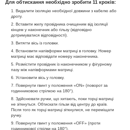
Для обтискання необхідно зробити 11 кроків:
Видалити ізоляцію необхідної довжини з кабелю або
дроту.
Вставити жилу провідника очищеним від ізоляції
кінцем у наконечник або гільзу (відповідно
дотримуватися відповідності).
Витягти вісь із головки.
Встановити напівформи матриці в головку. Номер
матриці має відповідати номеру наконечника.
Розмістити провідник із наконечником у фігурному
пазу між напівформами матриці.
Установити вісь у головку.
Повернути гвинт у положення «ON» (поворот за
годинниковою стрілкою на 180°).
Здійснювати ручки, що хитають, поки торці матриці
не зіткнуться. Обтискати гільзи від центру до країв.
Після того як торці матриці зіткнулися, не переміщати
ручку.
Повернути гвинт у положення «OFF» (проти
годинникової стрілки на 180°).