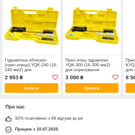
Гідравлічна обтискач
Прес-кліщі гідравлічні
Прес
(прес-клещі) YQK-240 (16-
YQK-300 (16-300 мм2)
KYQ-
240 мм2) для
для опресування
для 
наконечників і гільз
наконечників і гільз
нако
2 953
3 090
8 5
₴
₴
СТАНДАРТ HCRT0240
СТАНДАРТ HCRT0300
СТА
Купити
Купити
Про нас
92% позитивних з 88 відгуків за рік
Працює з 10.07.2020