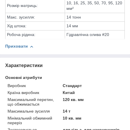
10, 16, 25, 35, 50, 70, 95, 120
Розмір матриць:
мм²
Макс. зусилля:
14 тонн
Хід штока:
14 мм
Робоча рідина:
Гідравлічна олива #20
Приховати
Характеристики
Основні атрибути
Виробник
Стандарт
Країна виробник
Китай
Максимальний перетин,
120 кв. мм
що обжимається
Максимальне зусилля
14 т
Мінімальний обжимний
10 кв. мм
переріз
Застосовується
для гільз, для наконечників