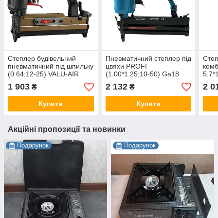
Степлер будівельний
Пневматичний степлер під
Сте
пневматичний під шпильку
цвяхи PROFI
комб
(0.64;12-25) VALU-AIR
(1.00*1.25;10-50) Ga18
5.7*
H625
(запасний бойок)
1.00
1 903
2 132
2 0
₴
₴
AIRKRAFT F50-9040G
SF5
Купити
Купити
Акційні пропозиції та новинки
Подарунок
Подарунок