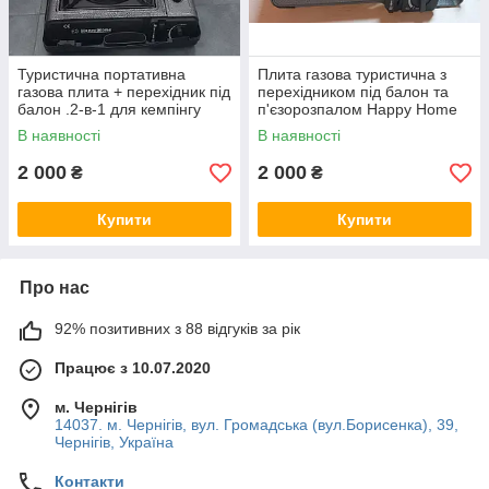
Туристична портативна
Плита газова туристична з
газова плита + перехідник під
перехідником під балон та
балон .2-в-1 для кемпінгу
п'єзорозпалом Happy Home
BDZ-155A
В наявності
В наявності
2 000
2 000
₴
₴
Купити
Купити
Про нас
92% позитивних з 88 відгуків за рік
Працює з 10.07.2020
м. Чернігів
14037. м. Чернігів, вул. Громадська (вул.Борисенка), 39,
Чернігів, Україна
Контакти