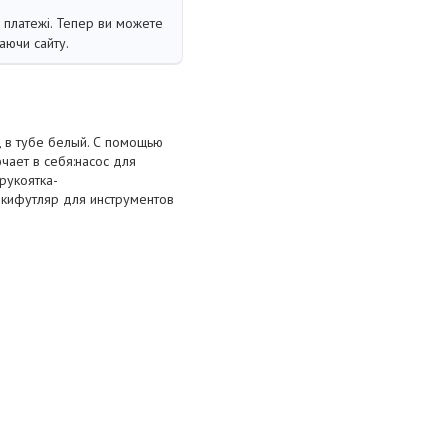
і платежі. Тепер ви можете
аючи сайту.
 в тубе белый. С помощью
чает в себя:насос для
рукоятка-
кифутляр для инструментов