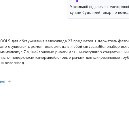
У компанії підключені електронн
купити будь-який товар не покид
OLS для обслуживания велосипеда 27 предметов + держатель фляги,
жете осуществить ремонт велосипеда в любой ситуации!Велонабор вклю
0 мммультитул 7 в 1нейлоновые рычаги для шинрегулятор спицлатки шин
ачистки поверхности камерынейлоновые рычаги для шинрезиновые труб
на велосипед
ння