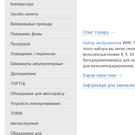
Компресори
Засоби захисту
Вимірювальні прилади
Опис товару
Паяльники, фены
Набор инструментов
WMC TO
Продукція
этого набора вы легко смо
Освещение / переноски
велосипедаголовки 8, 9, 1
битодержательтерка для з
Гайковерты аккумуляторные
для велосипедадержатель 
Дропшиппинг
Характеристики
TOPTUL
Інформація для замовле
Обладнання для автосервісу
Уcтpoйстa елeктpoживання
TORIN
Автоінструмент
Обладнання для