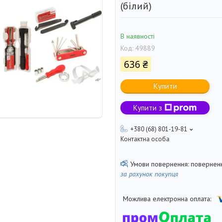
(білий)
В наявності
Код:
49889
636 ₴
Купити
Купити з
+380 (68) 801-19-81
Контактна особа
поверненн
за рахунок покупця