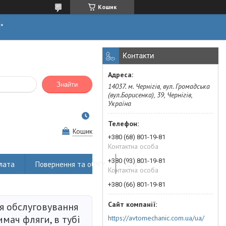
Кошик
н*
Контакти
Знайти
14037. м. Чернігів, вул. Громадська
(вул.Борисенка), 39, Чернігів,
Україна
Кошик
+380 (68) 801-19-81
Контактна особа
+380 (93) 801-19-81
лата
Повернення та обмін
Статті
Контактна особа
+380 (66) 801-19-81
я обслуговування
имач фляги, в тубі
https://avtomechanic.com.ua/ua/