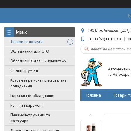
Б
14037. м. Чернігів, вул. 
+380 (68) 801-19-81
+3
Товари та послуги
Обладнання для СТО
Обладнання для шиномонтажу
Автомеханік
Спецінструмент
та Автосерві
Кузовний ремонт і рихтувальне
обладнання
Головна
Товари т
Гідравлічне обладнання
Ручний інструмент
Пневмоінструменти та
аксесуари
Домкрати, підставки, упори