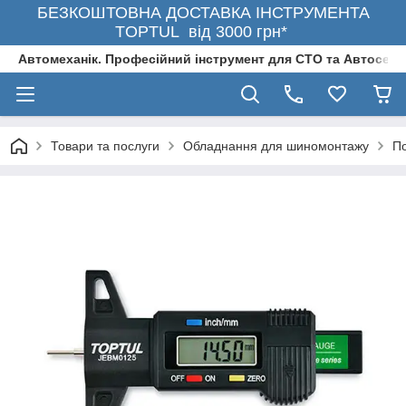
БЕЗКОШТОВНА ДОСТАВКА ІНСТРУМЕНТА
TOPTUL від 3000 грн*
Автомеханік. Професійний інструмент для СТО та Автосерв
Товари та послуги
Обладнання для шиномонтажу
По