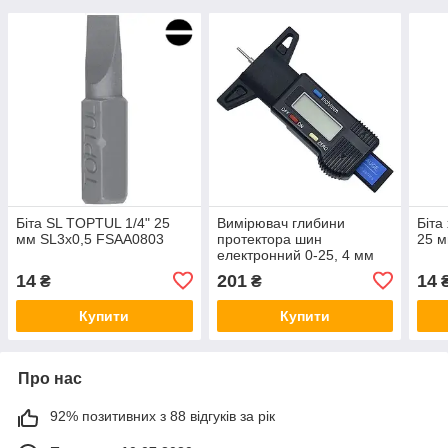
Біта SL TOPTUL 1/4" 25
Вимірювач глибини
Біта
мм SL3x0,5 FSAA0803
протектора шин
25 
електронний 0-25, 4 мм
0,01 мм PROTESTER
14
201
14
₴
₴
TTDG0025
Купити
Купити
Про нас
92% позитивних з 88 відгуків за рік