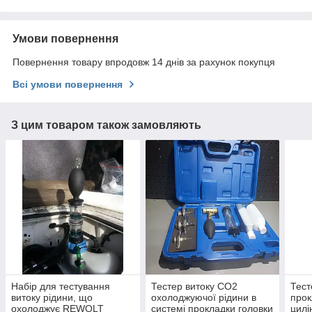
Умови повернення
Повернення товару впродовж 14 днів за рахунок покупця
Всі умови повернення
З цим товаром також замовляють
Набір для тестування
Тестер витоку СО2
Тест
витоку рідини, що
охолоджуючої рідини в
прок
охолоджує REWOLT
системі прокладки головки
цилі