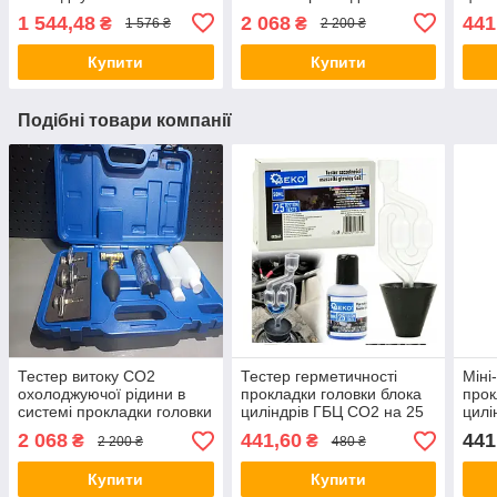
(T3074) БЕЗ реакційної
блоку циліндрів ASTA A-
тест
1 544,48
2 068
441
₴
₴
1 576 ₴
2 200 ₴
рідини
1025B
Купити
Купити
Подібні товари компанії
Тестер витоку СО2
Тестер герметичності
Міні
охолоджуючої рідини в
прокладки головки блока
прок
системі прокладки головки
циліндрів ГБЦ CO2 на 25
цилі
блоку циліндрів ASTA A-
тестів (G02665) GEKO
2 068
441,60
441
₴
₴
2 200 ₴
480 ₴
1025B
Купити
Купити