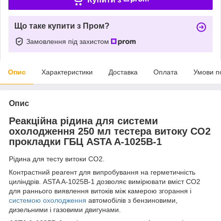
Що таке купити з Пром?
Замовлення під захистом
Опис
Характеристики
Доставка
Оплата
Умови п
Опис
Реакційна рідина для системи
охолодження 250 мл тестера витоку CO2
прокладки ГБЦ ASTA A-1025B-1
Рідина для тесту витоки CO2.
Контрастний реагент для випробування на герметичність
циліндрів. ASTA A-1025B-1 дозволяє вимірювати вміст СО2
для раннього виявлення витоків між камерою згорання і
системою охолодження
автомобілів з бензиновими,
дизельними і газовими двигунами.