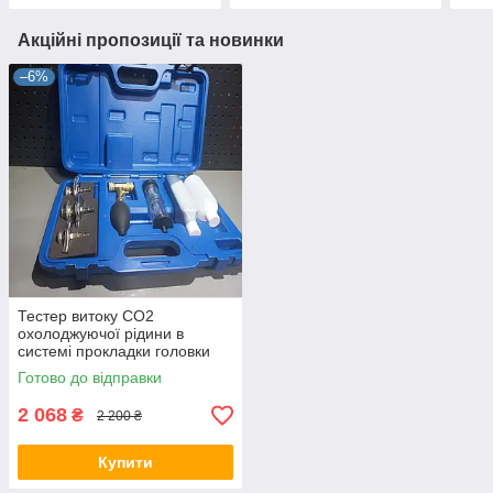
Акційні пропозиції та новинки
–6%
Тестер витоку СО2
охолоджуючої рідини в
системі прокладки головки
блоку циліндрів ASTA A-
Готово до відправки
1025B
2 068
₴
2 200 ₴
Купити