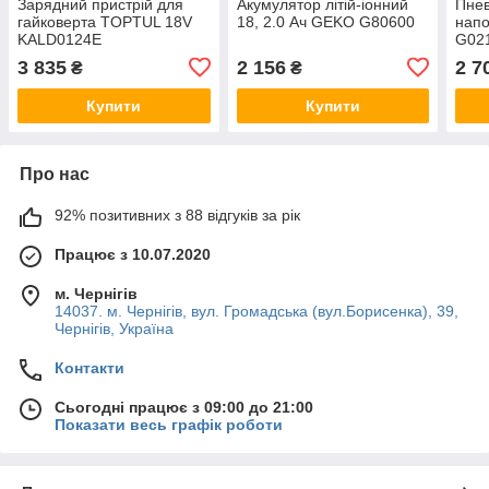
Зарядний пристрій для
Акумулятор літій-іонний
Пне
гайковерта TOPTUL 18V
18, 2.0 Ач GEKO G80600
напо
KALD0124E
G02
3 835
2 156
2 7
₴
₴
Купити
Купити
Про нас
92% позитивних з 88 відгуків за рік
Працює з 10.07.2020
м. Чернігів
14037. м. Чернігів, вул. Громадська (вул.Борисенка), 39,
Чернігів, Україна
Контакти
Сьогодні працює з 09:00 до 21:00
Показати весь графік роботи