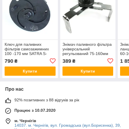
Ключ для паливних
Знімач паливного фільтра
Знім
фільтрів самозажимних
універсальний
ланц
100 -170 мм SATRA S-
регульований 75-160мм
60-
XFT3
Rewolt T6423
JDB
790
389
1 8
₴
₴
Купити
Купити
Про нас
92% позитивних з 88 відгуків за рік
Працює з 10.07.2020
м. Чернігів
14037. м. Чернігів, вул. Громадська (вул.Борисенка), 39,