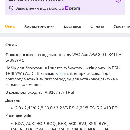
Замовлення під захистом
Опис
Характеристики
Доставка
Оплата
Умови п
Опис
Фіксатор шківа розподільного валу VAG Audi/VW 3,0 L SATRA
S-BVWMS
Набір для блокування і зняття зубчастих шківів двигунів FSI /
TFSI VW і AUDI. Шкивные
ключі
також пристосовані для
повороту механізму газорозподілу для установки двигуна у
верхнє положення.
В комплект входять: A-8167 і A-TFSI
Двигуни:
2,0 / 2,4 V6 2,8 / 3,0 / 3,2 V6 FSi 4,2 V8 FSi 5.2 V10 FSi
Коди двигунів:
BDW, AUK, BGP, BGQ, BHK, БСК, BVJ, BNS, BYH,
CAUA, BXA, BSM, CCAA, CALB, CALA, CAKA, CCBA.