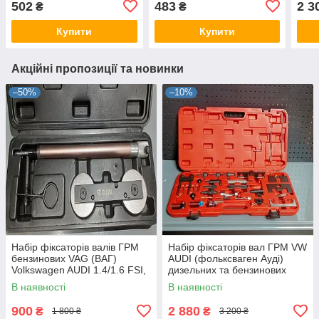
502
483
2 3
₴
₴
BTF
Купити
Купити
Акційні пропозиції та новинки
–50%
–10%
Набір фіксаторів валів ГРМ
Набір фіксаторів вал ГРМ VW
бензинових VAG (ВАГ)
AUDI (фольксваген Ауді)
Volkswagen AUDI 1.4/1.6 FSI,
дизельних та бензинових
TSI і TFSI S-XTVW SATRA
двигунів 30 об'єктів (ФР-2016)
В наявності
В наявності
900
2 880
₴
₴
1 800 ₴
3 200 ₴