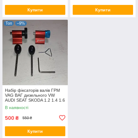
Купити
Купити
Топ
–9%
Набір фіксаторів валів ГРМ
VAG ВАГ дизельного VW
AUDI SEAT SKODA 1.2 1.4 1.6
1.9 2.0 TDi Common-Rail F-
В наявності
906G4
500
₴
550 ₴
Купити