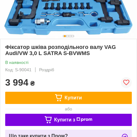
Фіксатор шківа розподільного валу VAG
Audi/VW 3,0 L SATRA S-BVWMS
В наявності
Код: S-90041
Роздріб
3 994
₴
Купити
або
Купити з
Що таке купити з Пром?