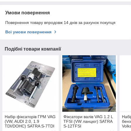
Умови повернення
Повернення товару впродовж 14 днів за рахунок покупця
Всі умови повернення
Подібні товари компанії
Набір фіксаторів ГРМ VAG
Фіксатори валів VAG 1.2 L
Набі
(VW, AUDI 2.0, 1.9
TFSI (VW ланцюг) SATRA
бенз
TDI/DOHC) SATRA S-7TDI
S-12TFSI
Volk
/TF