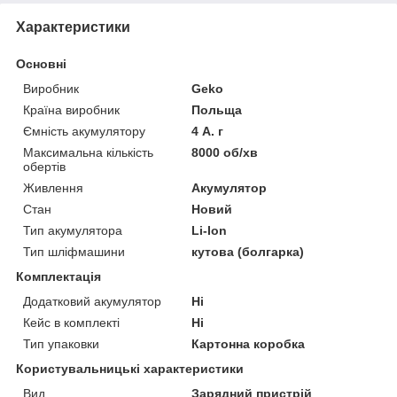
Характеристики
Основні
Виробник
Geko
Країна виробник
Польща
Ємність акумулятору
4 А. г
Максимальна кількість
8000 об/хв
обертів
Живлення
Акумулятор
Стан
Новий
Тип акумулятора
Li-Ion
Тип шліфмашини
кутова (болгарка)
Комплектація
Додатковий акумулятор
Ні
Кейс в комплекті
Ні
Тип упаковки
Картонна коробка
Користувальницькі характеристики
Вид
Зарядний пристрій