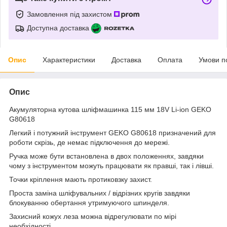
Замовлення під захистом
Доступна доставка
Опис
Характеристики
Доставка
Оплата
Умови п
Опис
Акумуляторна кутова шліфмашинка 115 мм 18V Li-ion GEKO
G80618
Легкий і потужний інструмент GEKO G80618 призначений для
роботи скрізь, де немає підключення до мережі.
Ручка може бути встановлена в двох положеннях, завдяки
чому з інструментом можуть працювати як правші, так і лівші.
Точки кріплення мають протиковзку захист.
Проста заміна шліфувальних / відрізних кругів завдяки
блокуванню обертання утримуючого шпинделя.
Захисний кожух леза можна відрегулювати по мірі
необхідності.