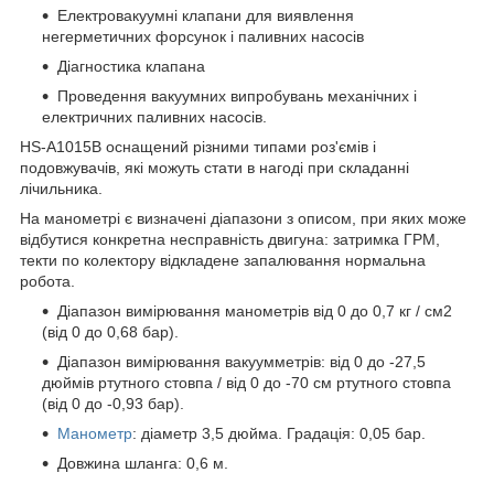
Електровакуумні клапани для виявлення
негерметичних форсунок і паливних насосів
Діагностика клапана
Проведення вакуумних випробувань механічних і
електричних паливних насосів.
HS-A1015B оснащений різними типами роз'ємів і
подовжувачів, які можуть стати в нагоді при складанні
лічильника.
На манометрі є визначені діапазони з описом, при яких може
відбутися конкретна несправність двигуна: затримка ГРМ,
текти по колектору відкладене запалювання нормальна
робота.
Діапазон вимірювання манометрів від 0 до 0,7 кг / см2
(від 0 до 0,68 бар).
Діапазон вимірювання вакуумметрів: від 0 до -27,5
дюймів ртутного стовпа / від 0 до -70 см ртутного стовпа
(від 0 до -0,93 бар).
Манометр
: діаметр 3,5 дюйма. Градація: 0,05 бар.
Довжина шланга: 0,6 м.