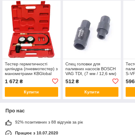
Тестер герметичності
Спец головки для
Тест
циліндра (пневмотестер) з
паливних насосів BOSCH
пали
манометрами KBGlobal
VAG TDI, (7 мм / 12,6 мм)
S-V
HS-A0021
ASTA A-D12B
1 672
512
596
₴
₴
Купити
Купити
Про нас
92% позитивних з 88 відгуків за рік
Працює з 10.07.2020