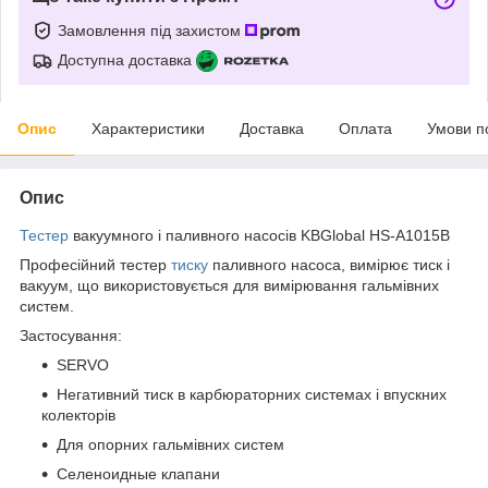
Замовлення під захистом
Доступна доставка
Опис
Характеристики
Доставка
Оплата
Умови п
Опис
Тестер
вакуумного і паливного насосів KBGlobal HS-A1015B
Професійний тестер
тиску
паливного насоса, вимірює тиск і
вакуум, що використовується для вимірювання гальмівних
систем.
Застосування:
SERVO
Негативний тиск в карбюраторних системах і впускних
колекторів
Для опорних гальмівних систем
Селеноидные клапани