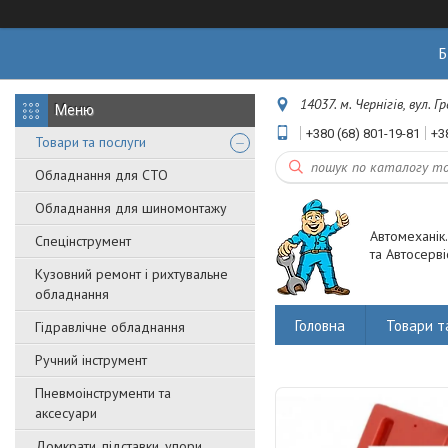
Б
14037. м. Чернігів, вул. 
+380 (68) 801-19-81
+3
Товари та послуги
Обладнання для СТО
Обладнання для шиномонтажу
Автомеханік
Спецінструмент
та Автосерві
Кузовний ремонт і рихтувальне
обладнання
Головна
Товари т
Гідравлічне обладнання
Ручний інструмент
Пневмоінструменти та
аксесуари
Домкрати, підставки, упори