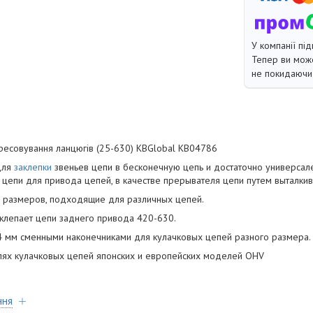
У компанії під
Тепер ви може
не покидаючи 
пресовування ланцюгів (25-630) KBGlobal KB04786
для
заклепки
звеньев цепи в бесконечную цепь и достаточно универсал
й цепи для привода цепей, в качестве прерывателя цепи путем выталки
х размеров, подходящие для различных цепей.
аклепает цепи заднего привода 420-630.
, 4 мм сменными наконечниками для кулачковых цепей разного размера.
лях кулачковых цепей японских и европейских моделей OHV
ння