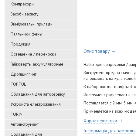
Компресори
Засоби захисту
Вимірювальні прилади
Паяльники, фены
Продукція
Опис товару
Освещение / переноски
Гайковерты аккумуляторные
Набір для випресовки / за
Bнструмент предназначен 
Дропшиппинг
использовать на кулачково
TOPTUL
В набор входят штифты 3-
Обладнання для автосервісу
Инструмент расклепает и з
Поставляется с 2 мм, 3 мм
Уcтpoйстa елeктpoживання
Применяется на всех моде
TORIN
Характеристики
Автоінструмент
Інформація для замовле
Обладнання для