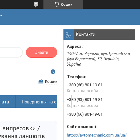
Кошик
н*
Контакти
Знайти
14037. м. Чернігів, вул. Громадська
(вул.Борисенка), 39, Чернігів,
Україна
Кошик
+380 (68) 801-19-81
Контактна особа
+380 (93) 801-19-81
лата
Повернення та обмін
Статті
Контактна особа
+380 (66) 801-19-81
 випресовки /
ування ланцюгів
https://avtomechanic.com.ua/ua/