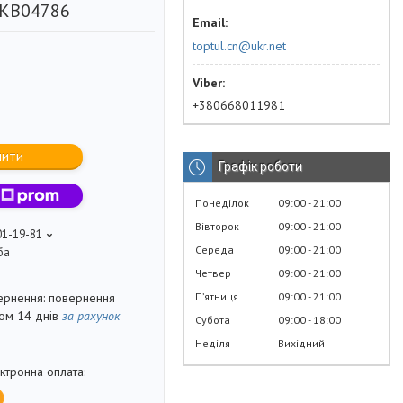
 KB04786
toptul.cn@ukr.net
+380668011981
пити
Графік роботи
Понеділок
09:00
21:00
Вівторок
09:00
21:00
01-19-81
Середа
09:00
21:00
ба
Четвер
09:00
21:00
Пʼятниця
09:00
21:00
повернення
гом 14 днів
за рахунок
Субота
09:00
18:00
Неділя
Вихідний