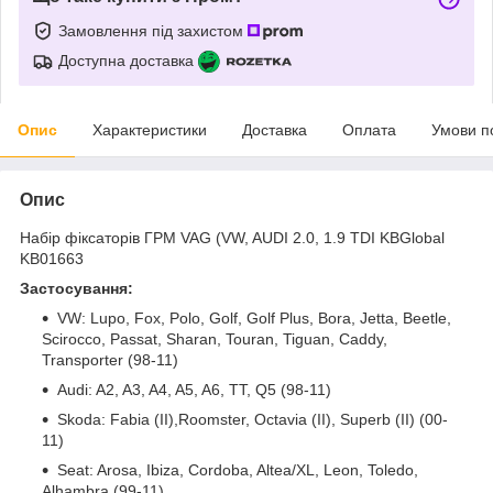
Замовлення під захистом
Доступна доставка
Опис
Характеристики
Доставка
Оплата
Умови п
Опис
Набір фіксаторів ГРМ VAG (VW, AUDI 2.0, 1.9 TDI KBGlobal
KB01663
Застосування:
VW: Lupo, Fox, Polo, Golf, Golf Plus, Bora, Jetta, Beetle,
Scirocco, Passat, Sharan, Touran, Tiguan, Caddy,
Transporter (98-11)
Audi: A2, A3, A4, A5, A6, TT, Q5 (98-11)
Skoda: Fabia (II),Roomster, Octavia (II), Superb (II) (00-
11)
Seat: Arosa, Ibiza, Cordoba, Altea/XL, Leon, Toledo,
Alhambra (99-11)