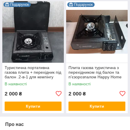
Подарунок
Подарунок
Туристична портативна
Плита газова туристична з
газова плита + перехідник під
перехідником під балон та
балон .2-в-1 для кемпінгу
п'єзорозпалом Happy Home
BDZ-155A
В наявності
В наявності
2 000
2 000
₴
₴
Купити
Купити
Про нас