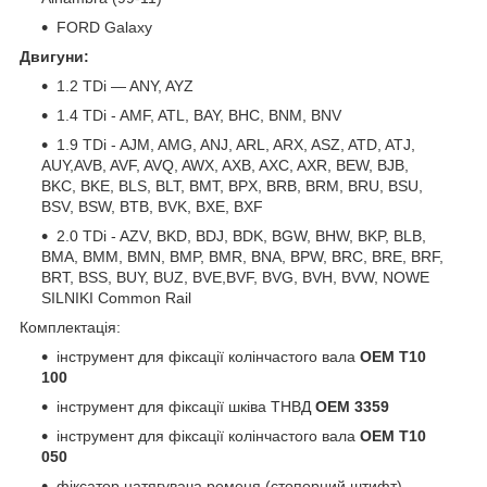
FORD Galaxy
Двигуни:
1.2 TDi — ANY, AYZ
1.4 TDi - AMF, ATL, BAY, BHC, BNM, BNV
1.9 TDi - AJM, AMG, ANJ, ARL, ARX, ASZ, ATD, ATJ,
AUY,AVB, AVF, AVQ, AWX, AXB, AXC, AXR, BEW, BJB,
BKC, BKE, BLS, BLT, BMT, BPX, BRB, BRM, BRU, BSU,
BSV, BSW, BTB, BVK, BXE, BXF
2.0 TDi - AZV, BKD, BDJ, BDK, BGW, BHW, BKP, BLB,
BMA, BMM, BMN, BMP, BMR, BNA, BPW, BRC, BRE, BRF,
BRT, BSS, BUY, BUZ, BVE,BVF, BVG, BVH, BVW, NOWE
SILNIKI Common Rail
Комплектація:
інструмент для фіксації колінчастого вала
OEM T10
100
інструмент для фіксації шківа ТНВД
OEM 3359
інструмент для фіксації колінчастого вала
OEM T10
050
фіксатор натягувача ременя (стопорний штифт)