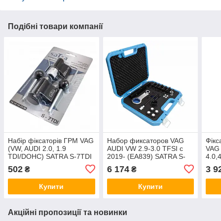
Подібні товари компанії
Набір фіксаторів ГРМ VAG
Набор фиксаторов VAG
Фікс
(VW, AUDI 2.0, 1.9
AUDI VW 2.9-3.0 TFSI с
VAG 
TDI/DOHC) SATRA S-7TDI
2019- (EA839) SATRA S-
4.0,
T839EA
(T7
502
6 174
3 9
₴
₴
Купити
Купити
Акційні пропозиції та новинки