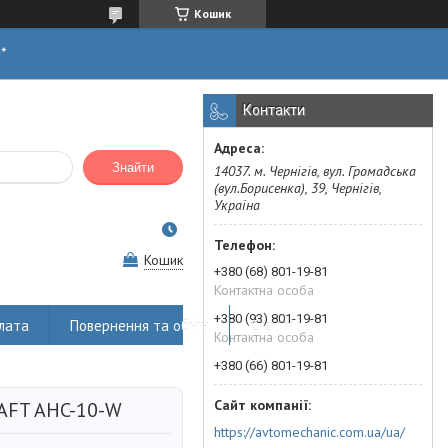
Кошик
н*
Контакти
Знайти
14037. м. Чернігів, вул. Громадська
(вул.Борисенка), 39, Чернігів,
Україна
Кошик
+380 (68) 801-19-81
Контактна особа
+380 (93) 801-19-81
лата
Повернення та обмін
Статті
Контактна особа
+380 (66) 801-19-81
AFT AHC-10-W
https://avtomechanic.com.ua/ua/