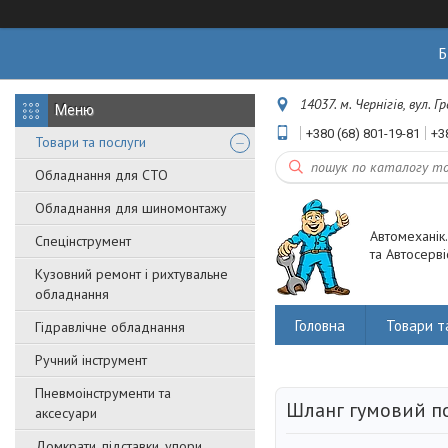
Б
14037. м. Чернігів, вул. 
+380 (68) 801-19-81
+3
Товари та послуги
Обладнання для СТО
Обладнання для шиномонтажу
Автомеханік
Спецінструмент
та Автосерві
Кузовний ремонт і рихтувальне
обладнання
Головна
Товари т
Гідравлічне обладнання
Ручний інструмент
Пневмоінструменти та
Шланг гумовий п
аксесуари
Домкрати, підставки, упори