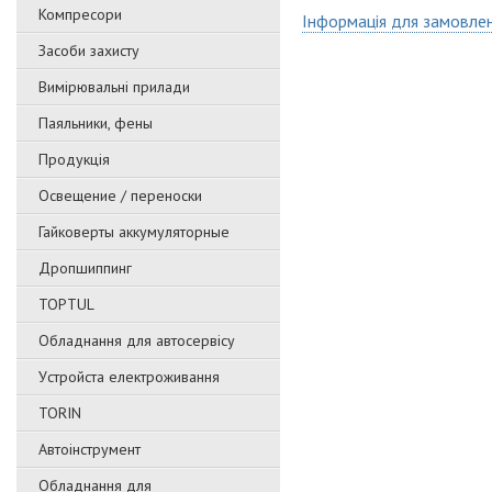
Компресори
Інформація для замовле
Засоби захисту
Вимірювальні прилади
Паяльники, фены
Продукція
Освещение / переноски
Гайковерты аккумуляторные
Дропшиппинг
TOPTUL
Обладнання для автосервісу
Уcтpoйстa елeктpoживання
TORIN
Автоінструмент
Обладнання для