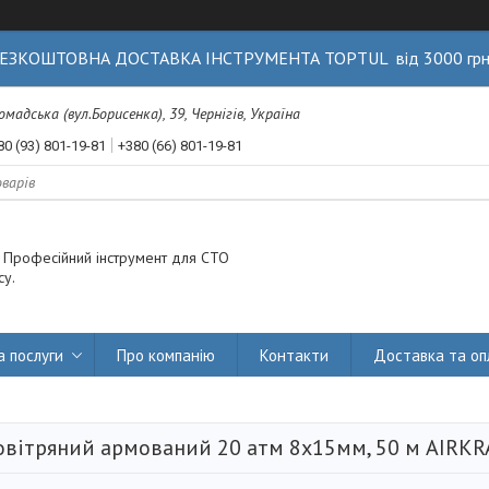
ЕЗКОШТОВНА ДОСТАВКА ІНСТРУМЕНТА TOPTUL від 3000 гр
Громадська (вул.Борисенка), 39, Чернігів, Україна
80 (93) 801-19-81
+380 (66) 801-19-81
. Професійний інструмент для СТО
су.
а послуги
Про компанію
Контакти
Доставка та оп
овітряний армований 20 атм 8x15мм, 50 м AIRKR