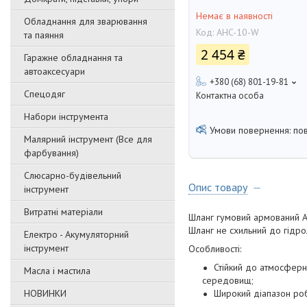
Немає в наявності
Обладнання для зварювання
Код:
AHC-10-W
та паяння
2 454 ₴
Гаражне обладнання та
автоаксесуари
+380 (68) 801-19-81
Спецодяг
Контактна особа
Набори інструмента
по
Малярний інструмент (Все для
фарбування)
Слюсарно-будівельний
Опис товару
інструмент
Витратні матеріали
Шланг гумовий армований A
Шланг не схильний до гідрол
Електро - Акумуляторний
інструмент
Особливості:
Стійкий до атмосферн
Масла і мастила
середовищ;
НОВИНКИ
Широкий діапазон ро