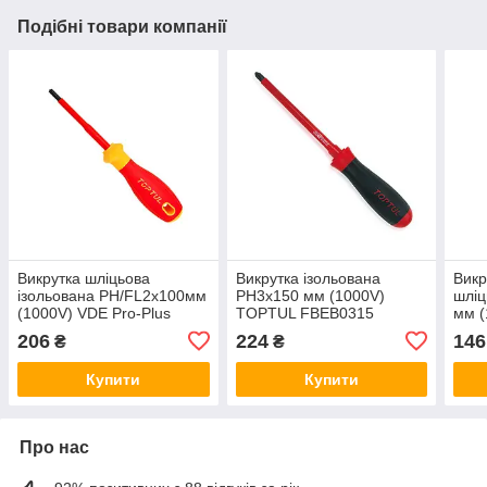
Подібні товари компанії
Викрутка шліцьова
Викрутка ізольована
Викр
ізольована PH/FL2x100мм
PH3x150 мм (1000V)
шлі
(1000V) VDE Pro-Plus
TOPTUL FBEB0315
мм (
Series Combi-Tip TOPTUL
206
224
146
₴
₴
FYEF0210V4
Купити
Купити
Про нас