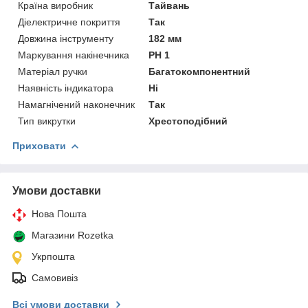
Країна виробник
Тайвань
Діелектричне покриття
Так
Довжина інструменту
182 мм
Маркування накінечника
PH 1
Матеріал ручки
Багатокомпонентний
Наявність індикатора
Ні
Намагнічений наконечник
Так
Тип викрутки
Хрестоподібний
Приховати
Умови доставки
Нова Пошта
Магазини Rozetka
Укрпошта
Самовивіз
Всі умови доставки