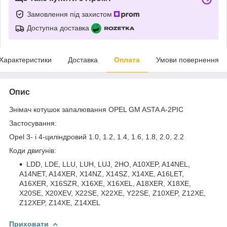
Замовлення під захистом
Доступна доставка
Характеристики
Доставка
Оплата
Умови повернення
Опис
Знімач котушок запалювання OPEL GM ASTA A-2PIC
Застосування:
Opel 3- і 4-циліндровий 1.0, 1.2, 1.4, 1.6, 1.8, 2.0, 2.2
Коди двигунів:
LDD, LDE, LLU, LUH, LUJ, 2HO, A10XEP, A14NEL,
A14NET, A14XER, X14NZ, X14SZ, X14XE, A16LET,
A16XER, X16SZR, X16XE, X16XEL, A18XER, X18XE,
X20SE, X20XEV, X22SE, X22XE, Y22SE, Z10XEP, Z12XE,
Z12XEP, Z14XE, Z14XEL
Приховати