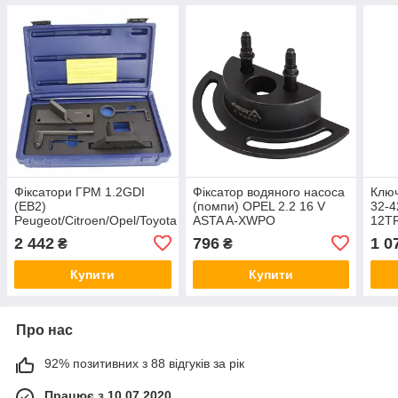
Фіксатори ГРМ 1.2GDI
Фіксатор водяного насоса
Ключ
(EB2)
(помпи) OPEL 2.2 16 V
32-4
Peugeot/Citroen/Opel/Toyota
ASTA A-XWPO
12T
ASTA A-4GDI12
2 442
796
1 0
₴
₴
Купити
Купити
Про нас
92% позитивних з 88 відгуків за рік
Працює з 10.07.2020