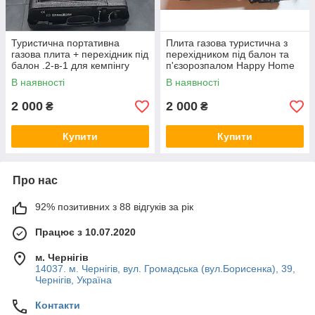
Туристична портативна
Плита газова туристична з
газова плита + перехідник під
перехідником під балон та
балон .2-в-1 для кемпінгу
п'єзорозпалом Happy Home
BDZ-155A
В наявності
В наявності
2 000
2 000
₴
₴
Купити
Купити
Про нас
92% позитивних з 88 відгуків за рік
Працює з 10.07.2020
м. Чернігів
14037. м. Чернігів, вул. Громадська (вул.Борисенка), 39,
Чернігів, Україна
Контакти