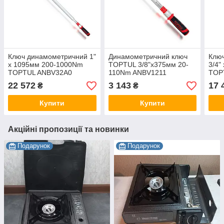
Ключ динамометричний 1"
Динамометричний ключ
Клю
x 1095мм 200-1000Nm
TOPTUL 3/8"x375мм 20-
3/4"
TOPTUL ANBV32A0
110Nm ANBV1211
TOP
22 572
3 143
17 
₴
₴
Купити
Купити
Акційні пропозиції та новинки
Подарунок
Подарунок