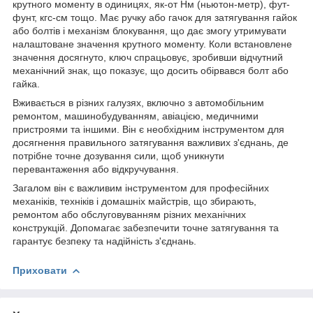
крутного моменту в одиницях, як-от Нм (ньютон-метр), фут-
фунт, кгс-см тощо. Має ручку або гачок для затягування гайок
або болтів і механізм блокування, що дає змогу утримувати
налаштоване значення крутного моменту. Коли встановлене
значення досягнуто, ключ спрацьовує, зробивши відчутний
механічний знак, що показує, що досить обірвався болт або
гайка.
Вживається в різних галузях, включно з автомобільним
ремонтом, машинобудуванням, авіацією, медичними
пристроями та іншими. Він є необхідним інструментом для
досягнення правильного затягування важливих з'єднань, де
потрібне точне дозування сили, щоб уникнути
перевантаження або відкручування.
Загалом він є важливим інструментом для професійних
механіків, техніків і домашніх майстрів, що збирають,
ремонтом або обслуговуванням різних механічних
конструкцій. Допомагає забезпечити точне затягування та
гарантує безпеку та надійність з'єднань.
Приховати