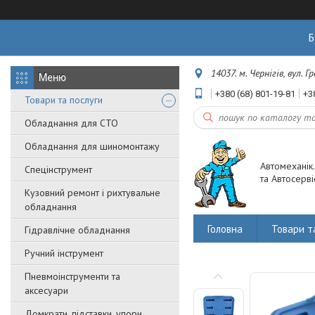
Б
14037. м. Чернігів, вул. 
+380 (68) 801-19-81
+3
Товари та послуги
Обладнання для СТО
Обладнання для шиномонтажу
Автомеханік
Спецінструмент
та Автосерві
Кузовний ремонт і рихтувальне
обладнання
Головна
Товари т
Гідравлічне обладнання
Ручний інструмент
Пневмоінструменти та
аксесуари
Домкрати, підставки, упори