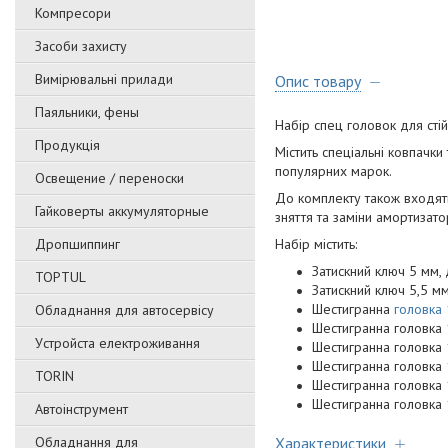
Компресори
Засоби захисту
Вимірювальні прилади
Опис товару
Паяльники, фены
Набір спец головок для сті
Продукція
Містить спеціальні ковпачки
популярних марок.
Освещение / переноски
До комплекту також входя
Гайковерты аккумуляторные
зняття та заміни амортизато
Дропшиппинг
Набір містить:
Затискний ключ 5 мм,
TOPTUL
Затискний ключ 5,5 м
Шестигранна
головка
Обладнання для автосервісу
Шестигранна головка 
Уcтpoйстa елeктpoживання
Шестигранна головка 
Шестигранна головка 
TORIN
Шестигранна головка 
Шестигранна головка 
Автоінструмент
Обладнання для
Характеристики