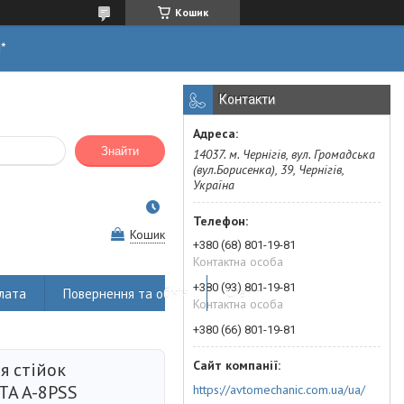
Кошик
н*
Контакти
Знайти
14037. м. Чернігів, вул. Громадська
(вул.Борисенка), 39, Чернігів,
Україна
Кошик
+380 (68) 801-19-81
Контактна особа
+380 (93) 801-19-81
лата
Повернення та обмін
Статті
Контактна особа
+380 (66) 801-19-81
я стійок
TA A-8PSS
https://avtomechanic.com.ua/ua/