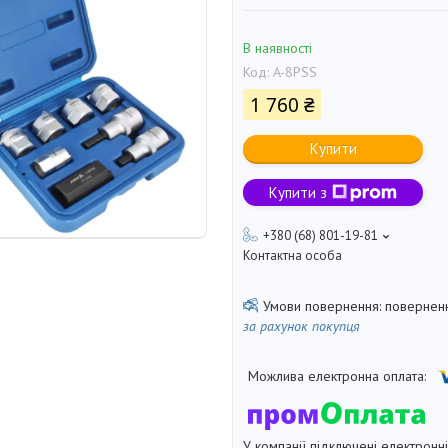
В наявності
Код:
A-8PSS
1 760 ₴
Купити
Купити з
+380 (68) 801-19-81
Контактна особа
поверненн
за рахунок покупця
У компанії підключені електронн